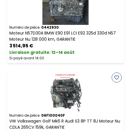
Numéro de pièce.
0442930
Moteur N57D30A BMW E90 E91 LCI E92 325d 330d N57
Moteur Nu 128 000 km, GARANTIE
3 514,95 €
Livraison gratuite
:
12–14 août
Si payé avant 14:00
Numéro de pièce.
06F100040F
VW Volkswagen Golf Mk6 R Audi S3 8P TT 8J Moteur Nu
CDLA 265CV 159k, GARANTIE