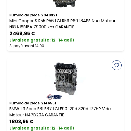
Numéro de pièce.
2348321
Mini Cooper S R55 R56 LCI R59 R60 184PS Nue Moteur
N18 N18B16A 79000 km GARANTIE
2 469,95 €
Livraison gratuite
:
12–14 août
Si payé avant 14:00
Numéro de pièce.
2146551
BMW 1 3 Serie E81 E87 LCI E90 120d 320d 177HP Vide
Moteur N47D20A GARANTIE
1 803,95 €
Livraison gratuite
:
12–14 août