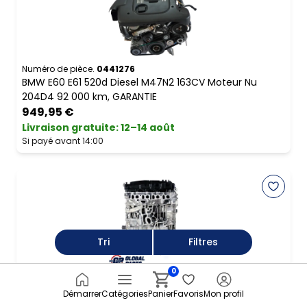
Numéro de pièce.
0441276
BMW E60 E61 520d Diesel M47N2 163CV Moteur Nu
204D4 92 000 km, GARANTIE
949,95 €
Livraison gratuite
:
12–14 août
Si payé avant 14:00
Tri
Filtres
0
Numéro de pièce.
2165505-1
BMW E90 E91 E92 LCI 320d N47N Nue Moteur N47D20C
Démarrer
Catégories
Panier
Favoris
Mon profil
Neuf Distribution GARANTIE