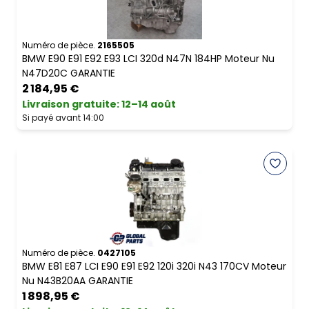
Numéro de pièce.
2165505
BMW E90 E91 E92 E93 LCI 320d N47N 184HP Moteur Nu
N47D20C GARANTIE
2 184,95 €
Livraison gratuite
:
12–14 août
Si payé avant 14:00
Numéro de pièce.
0427105
BMW E81 E87 LCI E90 E91 E92 120i 320i N43 170CV Moteur
Nu N43B20AA GARANTIE
1 898,95 €