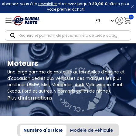
Abonnez-vous à la
newsletter
et recevez jusqu’à
20,00 €
offerts pour
votre premier achat!
0
language
Notif
Moteurs
Une large gamme de moteurs automobiles d'origine et 
d'occasion dédiés aux véhicules des marques les plus 
célèbres (BMW, Mini, Mercedes, Audi, Volkswagen, Seat, 
Skoda, Ford et autres, y compris celles de niche).
Plus d'informations
Numéro d'article
Modèle de véhicule