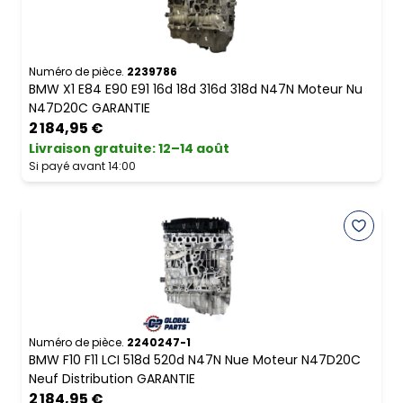
Numéro de pièce.
2239786
BMW X1 E84 E90 E91 16d 18d 316d 318d N47N Moteur Nu
N47D20C GARANTIE
2 184,95 €
Livraison gratuite
:
12–14 août
Si payé avant 14:00
Numéro de pièce.
2240247-1
BMW F10 F11 LCI 518d 520d N47N Nue Moteur N47D20C
Neuf Distribution GARANTIE
2 184,95 €