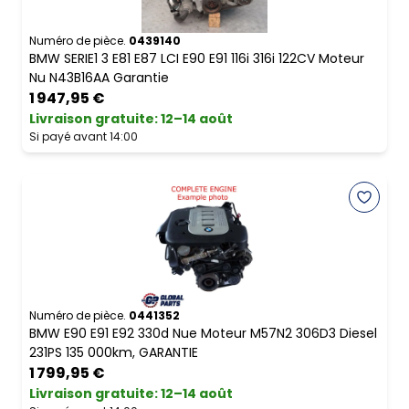
Numéro de pièce.
0439140
BMW SERIE1 3 E81 E87 LCI E90 E91 116i 316i 122CV Moteur
Nu N43B16AA Garantie
1 947,95 €
Livraison gratuite
:
12–14 août
Si payé avant 14:00
Numéro de pièce.
0441352
BMW E90 E91 E92 330d Nue Moteur M57N2 306D3 Diesel
231PS 135 000km, GARANTIE
1 799,95 €
Livraison gratuite
:
12–14 août