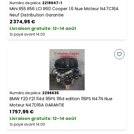
Numéro de pièce.
2219947-1
Mini R55 R56 LCI R60 Cooper 1.6 Nue Moteur N47C16A
Neuf Distribution Garantie
2 374,95 €
Livraison gratuite
:
12–14 août
Si payé avant 14:00
Numéro de pièce.
2296635
BMW F20 F21 114d 95PS 116d edition 116PS N47N Nue
Moteur N47D16A GARANTIE
1 757,95 €
Livraison gratuite
:
12–14 août
Si payé avant 14:00