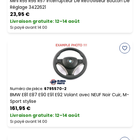
Mini R55 R56 R57 Interrupteur De Rétroviseur Bouton De
Réglage 3422621
23,95 €
Livraison gratuite
:
12–14 août
Si payé avant 14:00
Numéro de pièce.
6795570-2
BMW E81 E87 E90 E91 E92 Volant avec NEUF Noir Cuir, M-
Sport stylise
161,95 €
Livraison gratuite
:
12–14 août
Si payé avant 14:00