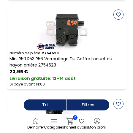
Numéro de pièce.
2754528
Mini R50 R53 R56 Verrouillage Du Coffre Loquet du
hayon arrière 2754528
23,95 €
Livraison gratuite
:
12–14 août
Si payé avant 14:00
Tri
Filtres
0
Démarrer
Catégories
Panier
Favoris
Mon profil