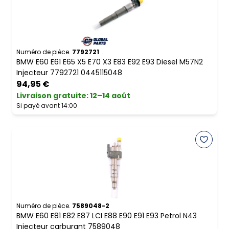
Numéro de pièce.
7792721
BMW E60 E61 E65 X5 E70 X3 E83 E92 E93 Diesel M57N2
Injecteur 7792721 0445115048
94,95 €
Livraison gratuite
:
12–14 août
Si payé avant 14:00
Numéro de pièce.
7589048-2
BMW E60 E81 E82 E87 LCI E88 E90 E91 E93 Petrol N43
Injecteur carburant 7589048