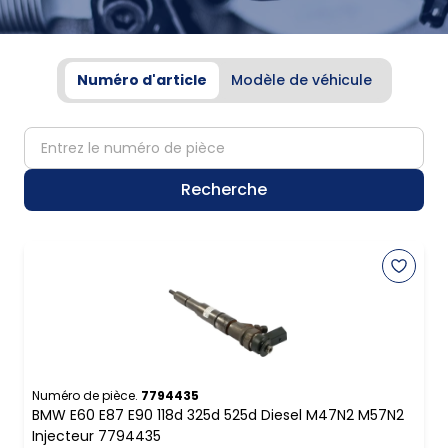
Numéro d'article
Modèle de véhicule
partNumber
Recherche
Numéro de pièce.
7794435
BMW E60 E87 E90 118d 325d 525d Diesel M47N2 M57N2
Injecteur 7794435