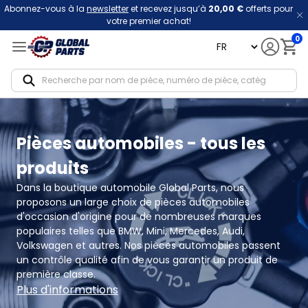
Abonnez-vous à la
newsletter
et recevez jusqu’à
20,00 €
offerts pour
votre premier achat!
0
language
Notif
Pièces automobiles - tous les
produits
Dans la boutique automobile Global Parts, nous 
proposons un large choix de pièces automobiles 
d'occasion d'origine pour de nombreuses marques 
populaires telles que BMW, Mini, Mercedes, Audi, 
Volkswagen et autres. Nos pièces automobiles passent 
un contrôle qualité afin de vous garantir un produit de 
première classe.
Plus d'informations