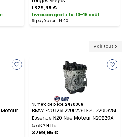
rouges Sièges
1 329,95 €
ût
Livraison gratuite
:
13–19 août
Livr
Si payé avant 14:00
Si pa
Voir tous
Numéro de pièce.
2420306
Numé
 Moteur
BMW F20 125i 220i 228i F30 320i 328i
Mer
Essence N20 Nue Moteur N20B20A
200
GARANTIE
km,
3 799,95 €
2 3