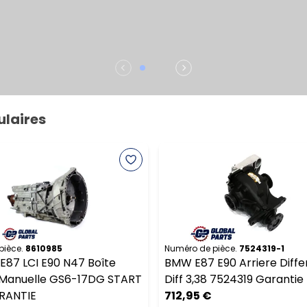
ulaires
pièce.
8610985
Numéro de pièce.
7524319-1
E87 LCI E90 N47 Boîte
BMW E87 E90 Arriere Differ
 Manuelle GS6-17DG START
Diff 3,38 7524319 Garanti
RANTIE
712,95 €