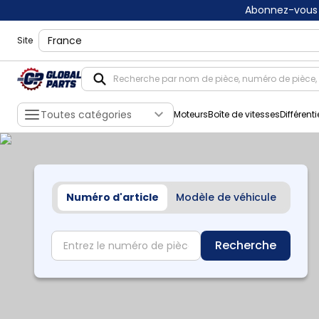
Abonnez-vous 
shippingLocation
Site
Toutes catégories
Moteurs
Boîte de vitesses
Différenti
Numéro d'article
Modèle de véhicule
partNumber
Recherche