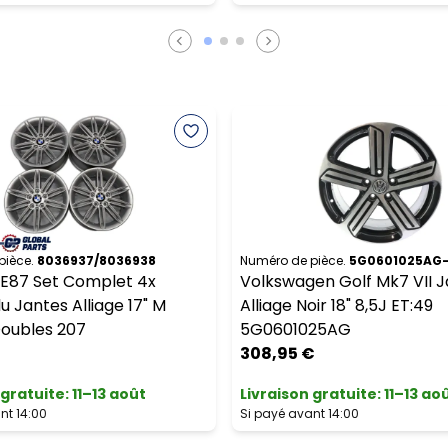
pièce.
8036937/8036938
Numéro de pièce.
5G0601025AG-
E87 Set Complet 4x
Volkswagen Golf Mk7 VII 
u Jantes Alliage 17" M
Alliage Noir 18" 8,5J ET:49
oubles 207
5G0601025AG
308,95 €
 gratuite
:
11–13 août
Livraison gratuite
:
11–13 ao
nt 14:00
Si payé avant 14:00