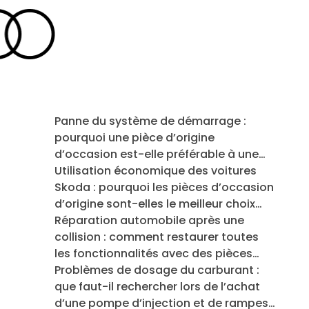
Panne du système de démarrage :
pourquoi une pièce d’origine
d’occasion est-elle préférable à une
pièce reconditionnée lors du
Utilisation économique des voitures
remplacement d’un alternateur et d’un
Skoda : pourquoi les pièces d’occasion
démarreur ?
d’origine sont-elles le meilleur choix
pour votre budget ?
Réparation automobile après une
collision : comment restaurer toutes
les fonctionnalités avec des pièces
d’origine d’occasion et ne pas
Problèmes de dosage du carburant :
surpayer ?
que faut-il rechercher lors de l’achat
d’une pompe d’injection et de rampes