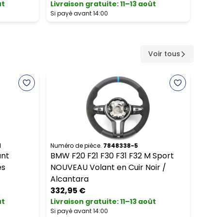
ût
Livraison gratuite
:
11–13 août
Livr
Si payé avant 14:00
Si pa
Voir tous
1
Numéro de pièce.
7848338-5
Numé
ant
BMW F20 F21 F30 F31 F32 M Sport
Mer
es
NOUVEAU Volant en Cuir Noir /
NOU
Alcantara
Pal
332,95 €
949
ût
Livraison gratuite
:
11–13 août
Livr
Si payé avant 14:00
Si pa