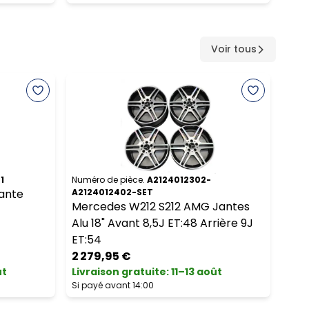
Voir tous
1
Numéro de pièce.
A2124012302-
Numé
Jante
A2124012402-SET
Audi
Mercedes W212 S212 AMG Jantes
18" 
Alu 18" Avant 8,5J ET:48 Arrière 9J
8K0
ET:54
170
2 279,95 €
ût
Livraison gratuite
:
11–13 août
Livr
Si payé avant 14:00
Si pa