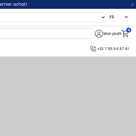
remier achat!
language
0
Mon profil
Notifi
+33 7 55 54 87 61