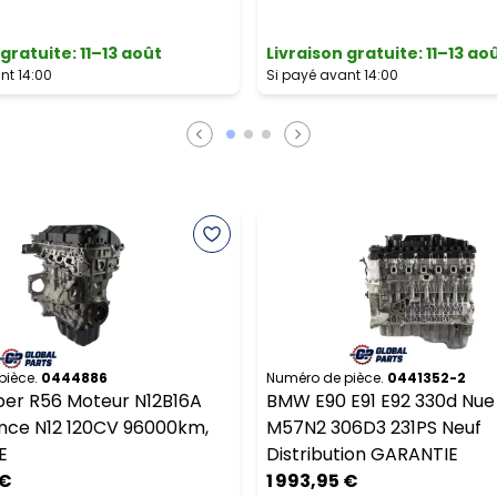
 gratuite
:
11–13 août
Livraison gratuite
:
11–13 ao
nt 14:00
Si payé avant 14:00
pièce.
0444886
Numéro de pièce.
0441352-2
per R56 Moteur N12B16A
BMW E90 E91 E92 330d Nue
nce N12 120CV 96000km,
M57N2 306D3 231PS Neuf
E
Distribution GARANTIE
 €
1 993,95 €