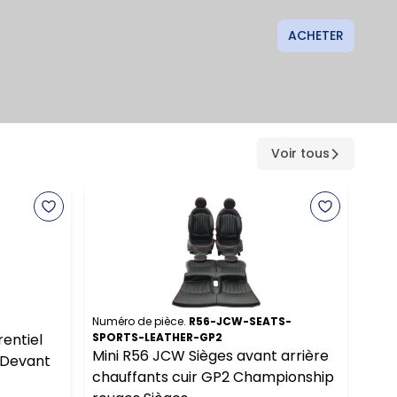
ACHETER
Voir tous
Numéro de pièce.
R56-JCW-SEATS-
Numé
entiel
SPORTS-LEATHER-GP2
BMW
Mini R56 JCW Sièges avant arrière
e Devant
Spo
chauffants cuir GP2 Championship
284