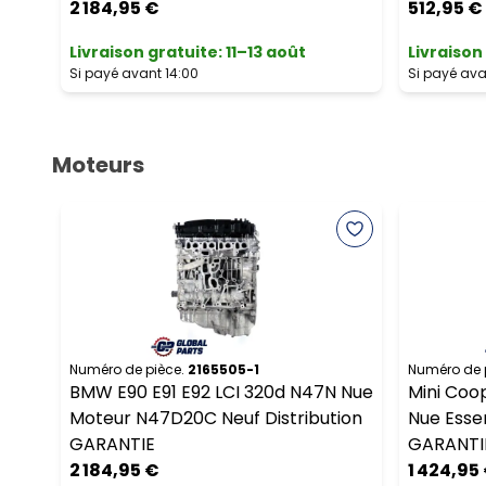
2 184,95 €
512,95 €
Livraison gratuite
:
11–13 août
Livraison
Si payé avant 14:00
Si payé ava
Moteurs
Numéro de pièce.
2165505-1
Numéro de 
BMW E90 E91 E92 LCI 320d N47N Nue
Mini Coo
Moteur N47D20C Neuf Distribution
Nue Esse
GARANTIE
GARANTI
2 184,95 €
1 424,95