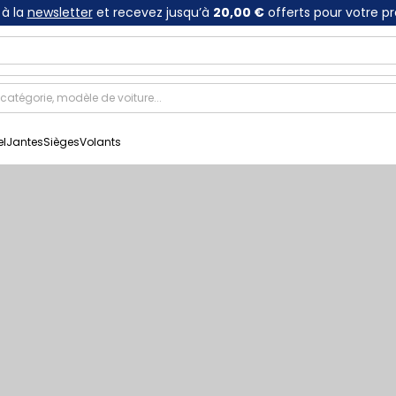
à la
newsletter
et recevez jusqu’à
20,00 €
offerts pour votre p
el
Jantes
Sièges
Volants