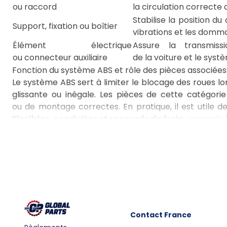
ou raccord
la circulation correcte d
Stabilise la position d
Support, fixation ou boîtier
vibrations et les domm
Élément électrique
Assure la transmissi
ou connecteur auxiliaire
de la voiture et le sys
Fonction du système ABS et rôle des pièces associées
Le système ABS sert à limiter le blocage des roues lo
glissante ou inégale. Les pièces de cette catégori
ou de montage correctes. En pratique, il est utile d
Flexibles, conduites et raccords de frein
, car seul
Sélection des pièces selon la version du véhicule et 
Lors du choix d'un élément de ce groupe, le plus im
ainsi que le type de connecteur ou de fixation. Lo
la version du moteur, le type de carburant et l'équ
pompe abs bmw e90
, il est également essentiel
l'installation de la voiture. Lors du choix d'un élément
de l'électronique afin d'éviter les problèmes de com
Contact
France
Importance du connecteur et de la fixation dans les 