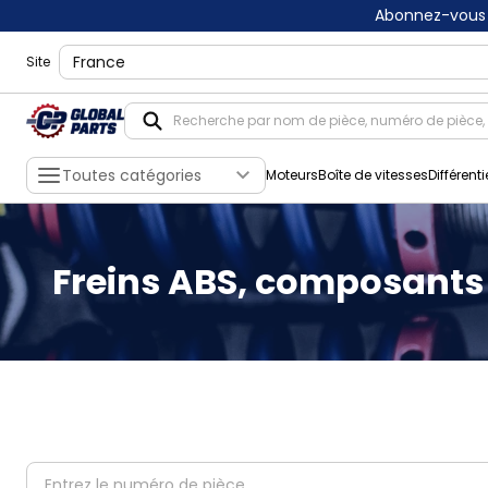
Abonnez-vous 
shippingLocation
Site
Toutes catégories
Moteurs
Boîte de vitesses
Différenti
Freins ABS, composants
partNumber