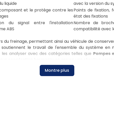
u liquide
avec la version du 
u composant et le protège contre les
Points de fixation,
ages
état des fixations
on du signal entre l'installation
Nombre de broche
tème ABS
compatibilité avec l
rs du freinage, permettant ainsi au véhicule de conserver 
e soutiennent le travail de l'ensemble du système en 
e les analyser avec des catégories telles que
Pompes e
e leur coopération harmonieuse assure une réaction correc
les marquages techniques
Montre plus
portant est de comparer le numéro de pièce OEM, les num
rsque vous complétez une réparation pour un modèle sp
ipement, car ces données influencent la compatibilité d
 de vérifier les marquages sur le boîtier, le schéma d
 tel qu'un
calculateur abs bmw e90
, il faut comparer l
munication après le montage.
éléments ABS