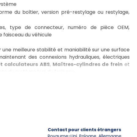
système
 forme du boîtier, version pré-restylage ou restylage,
s, type de connecteur, numéro de pièce OEM,
e faisceau du véhicule
une meilleure stabilité et maniabilité sur une surface
maintenant des connexions hydrauliques, électriques
t calculateurs ABS
,
Maîtres-cylindres de frein
et
te du système lors du freinage.
éros interchangeables, l'emplacement sur le véhicule
écifique, par exemple
bmw e90
, il est bon de vérifier
u système de freinage. Pour des pièces telles que la
es conduites et la compatibilité de la commande avec
e numéro OEM, la disposition des broches et la version
Contact pour clients étrangers
Royaume-Uni, Pologne, Allemagne
,