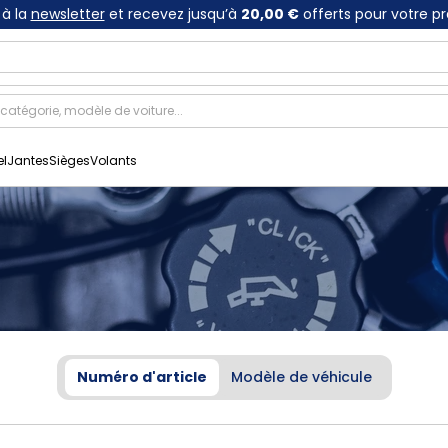
à la
newsletter
et recevez jusqu’à
20,00 €
offerts pour votre p
el
Jantes
Sièges
Volants
Numéro d'article
Modèle de véhicule