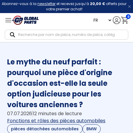
Abonnez-vous à la
newsletter
et recevez jusqu’à
20,00 €
offerts pour
votre premier achat!
0
language
Notif
Le mythe du neuf parfait :
pourquoi une pièce d'origine
d'occasion est-elle la seule
option judicieuse pour les
voitures anciennes ?
07.07.2026
12 minutes de lecture
Fonctions et rôles des pièces automobiles
pièces détachées automobiles
BMW