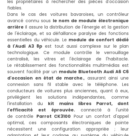
les propriétaires à rechercher des pièces d'occasion
fiables.
Dans le cas des voitures bavaroises, un contrôleur
avancé connu sous
le nom de module électronique
arrière
Il assure la distribution de l'énergie et la gestion
de l'éclairage, et sa défaillance paralyse des fonctions
essentielles du véhicule. Le
module de confort dédié
à l'Audi A3 8p
est tout aussi complexe sur le plan
technologique. Ce module contrôle le verrouillage
centralisé, les vitres et l'éclairage de l'habitacle.
Le rétablissement des fonctionnalités multimédias est
souvent facilité par un
module Bluetooth Audi A6 C6
d'occasion en état de marche.
, assurant ainsi une
connexion sans fil stable avec le téléphone. Les
conducteurs de voitures plus anciennes, quant à eux,
privilégient les solutions indépendantes, comme
l'installation du
kit mains libres Parrot, dont
l'efficacité est éprouvée.
connecté à l'unité
de contrôle
Parrot CK3100
Pour un confort d'appel
optimal, ces composants électroniques de pointe
nécessitent une configuration appropriée ; leur
adaptation et leur codage au système du véhicule