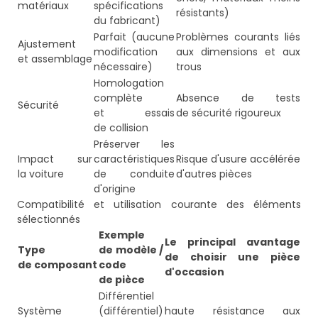
matériaux
spécifications
résistants)
du fabricant)
Parfait (aucune
Problèmes courants liés
Ajustement
modification
aux dimensions et aux
et assemblage
nécessaire)
trous
Homologation
complète
Absence de tests
Sécurité
et essais
de sécurité rigoureux
de collision
Préserver les
Impact sur
caractéristiques
Risque d'usure accélérée
la voiture
de conduite
d'autres pièces
d'origine
Compatibilité et utilisation courante des éléments
sélectionnés
Exemple
Le principal avantage
Type
de modèle /
de choisir une pièce
de composant
code
d'occasion
de pièce
Différentiel
Système
(différentiel)
haute résistance aux