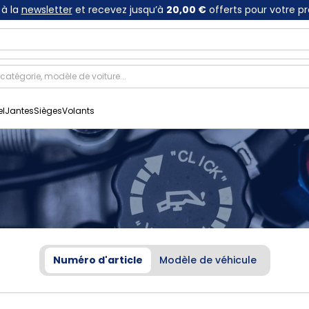
à la
newsletter
et recevez jusqu’à
20,00 €
offerts pour votre p
el
Jantes
Sièges
Volants
Numéro d'article
Modèle de véhicule