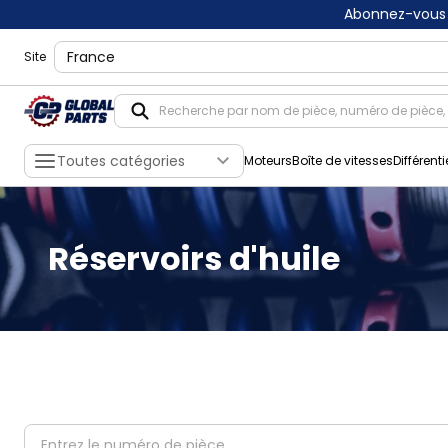
Abonnez-vous 
shippingLocation
Site
Toutes catégories
Moteurs
Boîte de vitesses
Différenti
Réservoirs d'huile
partNumber