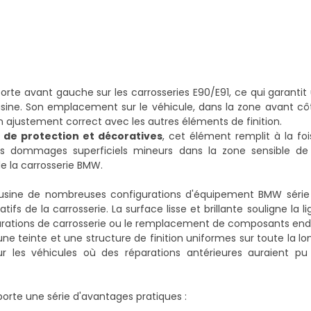
te avant gauche sur les carrosseries E90/E91, ce qui garantit
'usine. Son emplacement sur le véhicule, dans la zone avant c
un ajustement correct avec les autres éléments de finition.
 de protection et décoratives
, cet élément remplit à la fo
r les dommages superficiels mineurs dans la zone sensible de 
de la carrosserie BMW.
'usine de nombreuses configurations d'équipement BMW série
fs de la carrosserie. La surface lisse et brillante souligne la l
réparations de carrosserie ou le remplacement de composants 
une teinte et une structure de finition uniformes sur toute la l
r les véhicules où des réparations antérieures auraient pu 
porte une série d'avantages pratiques :