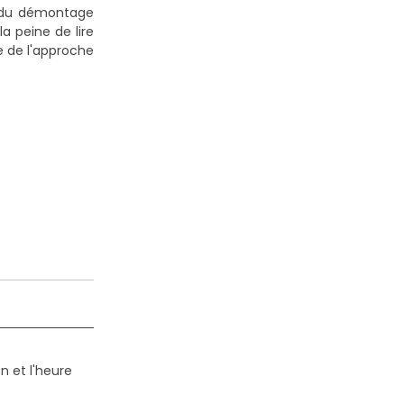
us du démontage
a peine de lire
te de l'approche
n et l'heure