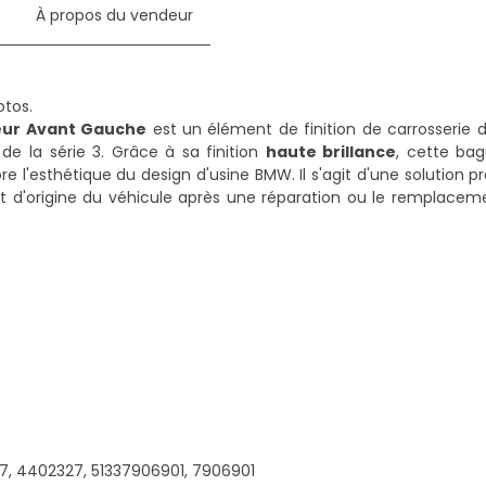
e
À propos du vendeur
ieur Avant Gauche
est un élément de finition de carrosserie d
e la série 3. Grâce à sa finition
haute brillance
, cette bag
re l'esthétique du design d'usine BMW. Il s'agit d'une solution p
ect d'origine du véhicule après une réparation ou le remplace
7, 4402327, 51337906901, 7906901