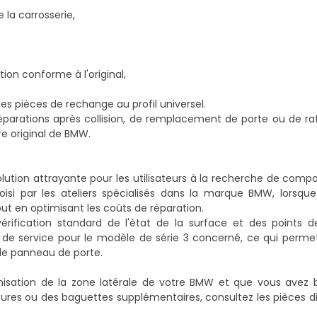
 la carrosserie,
on conforme à l'original,
es pièces de rechange au profil universel.
réparations après collision, de remplacement de porte ou de r
re original de BMW.
ution attrayante pour les utilisateurs à la recherche de compo
si par les ateliers spécialisés dans la marque BMW, lorsque 
out en optimisant les coûts de réparation.
fication standard de l'état de la surface et des points de 
 de service pour le modèle de série 3 concerné, ce qui permet
 le panneau de porte.
sation de la zone latérale de votre BMW et que vous avez b
res ou des baguettes supplémentaires, consultez les pièces d