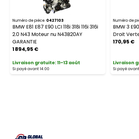
Numéro de pièce.
0427103
Numéro de pi
BMW E81 E87 E90 LCI 118i 318i 116i 316i
BMW 3 E90 
2.0 N43 Moteur nu N43B20AY
Droit Vert
GARANTIE
170,95 €
1 894,95 €
Livraison gratuite
:
11–13 août
Livraison g
Si payé avant 14:00
Si payé avant