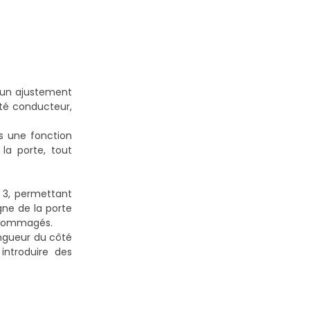
 un ajustement
ôté conducteur,
is une fonction
la porte, tout
 3, permettant
igne de la porte
endommagés.
ongueur du côté
introduire des