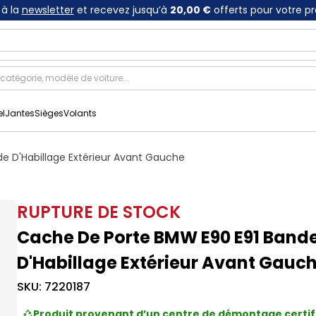
à la
newsletter
et recevez jusqu’à
20,00 €
offerts pour votre p
el
Jantes
Sièges
Volants
e D'Habillage Extérieur Avant Gauche
RUPTURE DE STOCK
Cache De Porte BMW E90 E91 Band
D'Habillage Extérieur Avant Gauc
SKU:
7220187
Produit provenant d’un centre de démontage certif