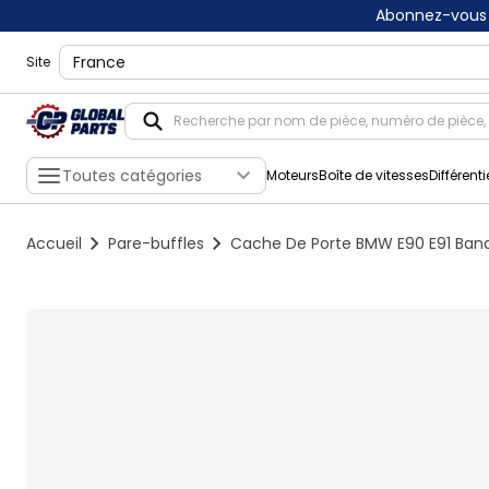
Abonnez-vous 
shippingLocation
Site
Toutes catégories
Moteurs
Boîte de vitesses
Différenti
Accueil
Pare-buffles
Cache De Porte BMW E90 E91 Band