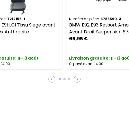
èce.
7212156-1
Numéro de pièce.
6785590-3
E91 LCI Tissu Siege avant
BMW E92 E93 Ressort Amor
ex Anthracite
Avant Droit Suspension 6
66,95 €
ratuite
:
11–13 août
Livraison gratuite
:
11–13 ao
 14:00
Si payé avant 14:00