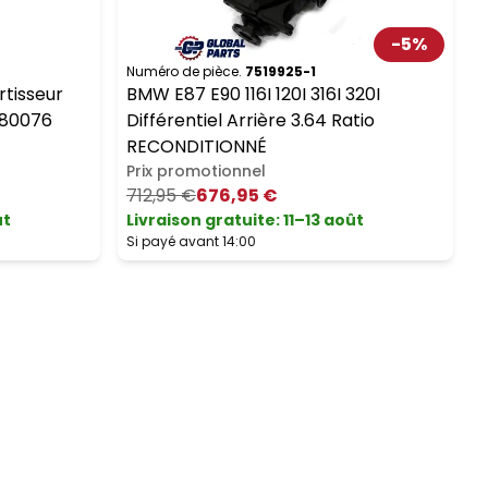
-
5
%
Numéro de pièce.
7519925-1
N
tisseur
BMW E87 E90 116I 120I 316I 320I
780076
Différentiel Arrière 3.64 Ratio
RECONDITIONNÉ
Prix promotionnel
712,95 €
676,95 €
ût
Livraison gratuite
:
11–13 août
L
Si payé avant 14:00
S