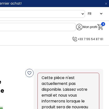
remier achat!
language
0
Mon profil
Notifi
+33 7 55 54 87 61
Cette pièce n'est
e
actuellement pas
he
disponible. Laissez votre
email et nous vous
informerons lorsque le
produit sera de nouveau
ié