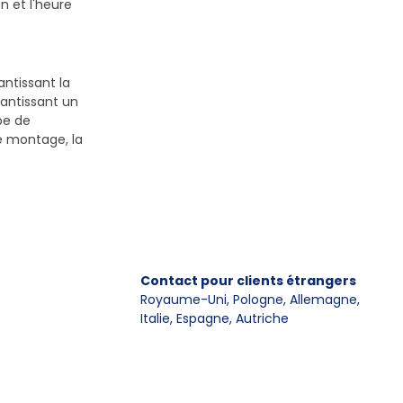
n et l'heure
antissant la
antissant un
pe de
le montage, la
Contact pour clients étrangers
Royaume-Uni, Pologne, Allemagne
,
Italie, Espagne, Autriche