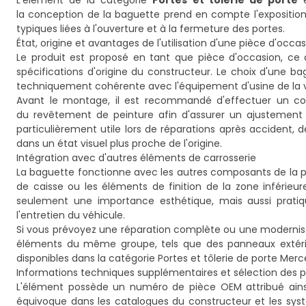
L'élément de la catégorie
Portes et tôlerie de porte
e
la conception de la baguette prend en compte l'exposition 
typiques liées à l'ouverture et à la fermeture des portes.
État, origine et avantages de l'utilisation d'une pièce d'occa
Le produit est proposé en tant que pièce d'occasion, ce
spécifications d'origine du constructeur. Le choix d'une b
techniquement cohérente avec l'équipement d'usine de la v
Avant le montage, il est recommandé d'effectuer un contr
du revêtement de peinture afin d'assurer un ajustement c
particulièrement utile lors de réparations après accident
dans un état visuel plus proche de l'origine.
Intégration avec d'autres éléments de carrosserie
La baguette fonctionne avec les autres composants de la part
de caisse ou les éléments de finition de la zone inférie
seulement une importance esthétique, mais aussi pratique
l'entretien du véhicule.
Si vous prévoyez une réparation complète ou une modernisa
éléments du même groupe, tels que des panneaux extérieu
disponibles dans la catégorie
Portes et tôlerie de porte Mer
Informations techniques supplémentaires et sélection des 
L'élément possède un numéro de pièce OEM attribué ainsi 
équivoque dans les catalogues du constructeur et les systè