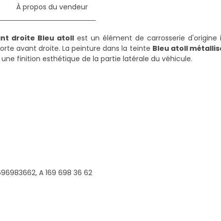
e
À propos du vendeur
t droite Bleu atoll
est un élément de carrosserie d'origine 
orte avant droite. La peinture dans la teinte
Bleu atoll métallis
ne finition esthétique de la partie latérale du véhicule.
696983662, A 169 698 36 62