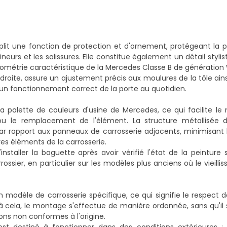
it une fonction de protection et d'ornement, protégeant la pa
et les salissures. Elle constitue également un détail stylisti
 géométrie caractéristique de la Mercedes Classe B de génération
droite, assure un ajustement précis aux moulures de la tôle ains
et un fonctionnement correct de la porte au quotidien.
 palette de couleurs d'usine de Mercedes, ce qui facilite le
u le remplacement de l'élément. La structure métallisée 
ar rapport aux panneaux de carrosserie adjacents, minimisant 
res éléments de la carrosserie.
nstaller la baguette après avoir vérifié l'état de la peinture s
ossier, en particulier sur les modèles plus anciens où le vieill
odèle de carrosserie spécifique, ce qui signifie le respect d
e à cela, le montage s'effectue de manière ordonnée, sans qu'il 
tions non conformes à l'origine.