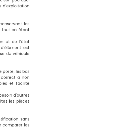
c'est pourquoi
 d'exploitation
conservant les
e tout en étant
n et de l'état
 d'élément est
ise du véhicule
 porte, les bas
 correct a non
es et facilite
besoin d'autres
tez les pièces
ification sans
de comparer les