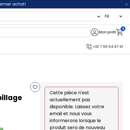
remier achat!
language
0
Mon profil
Notifi
+33 7 55 54 87 61
Cette pièce n'est
illage
actuellement pas
disponible. Laissez votre
email et nous vous
informerons lorsque le
produit sera de nouveau
ié