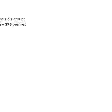
issu du groupe
é - 375
permet