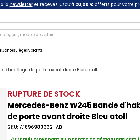
à la
newsletter
et recevez jusqu’à
20,00 €
offerts pour votre p
el
Jantes
Sièges
Volants
'habillage de porte avant droite Bleu atoll
RUPTURE DE STOCK
Mercedes-Benz W245 Bande d'hab
de porte avant droite Bleu atoll
SKU:
A1696983662-AB
Produit provenant d’un centre de démontage certif