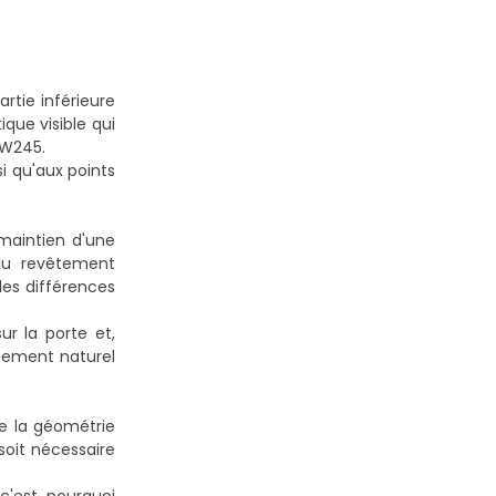
rtie inférieure
que visible qui
 W245.
i qu'aux points
 maintien d'une
du revêtement
les différences
ur la porte et,
issement naturel
e la géométrie
soit nécessaire