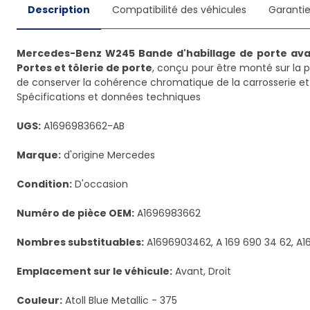
Description
Compatibilité des véhicules
Garanti
Mercedes-Benz W245 Bande d'habillage de porte avan
Portes et tôlerie de porte
, conçu pour être monté sur la p
de conserver la cohérence chromatique de la carrosserie et u
Spécifications et données techniques
UGS:
A1696983662-AB
Marque:
d'origine Mercedes
Condition:
D'occasion
Numéro de pièce OEM:
A1696983662
Nombres substituables:
A1696903462, A 169 690 34 62, A1
Emplacement sur le véhicule:
Avant, Droit
Couleur:
Atoll Blue Metallic - 375