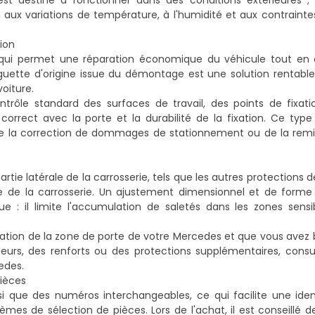
st destiné à fonctionner dans des conditions extérieures ; 
aux variations de température, à l'humidité et aux contraintes
sion
 qui permet une réparation économique du véhicule tout en 
aguette d'origine issue du démontage est une solution rentabl
oiture.
ôle standard des surfaces de travail, des points de fixatio
orrect avec la porte et la durabilité de la fixation. Ce type
, de la correction de dommages de stationnement ou de la rem
ie latérale de la carrosserie, tels que les autres protections de
ure de la carrosserie. Un ajustement dimensionnel et de forme
 : il limite l'accumulation de saletés dans les zones sensibl
tion de la zone de porte de votre Mercedes et que vous avez 
rs, des renforts ou des protections supplémentaires, consul
cedes
.
pièces
que des numéros interchangeables, ce qui facilite une ident
mes de sélection de pièces. Lors de l'achat, il est conseillé 