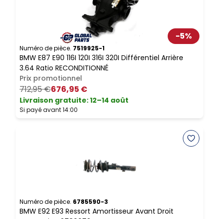
N
-
5
%
B
V
Numéro de pièce.
7519925-1
BMW E87 E90 116I 120I 316I 320I Différentiel Arrière
3.64 Ratio RECONDITIONNÉ
L
Prix promotionnel
S
712,95 €
676,95 €
Livraison gratuite
:
12–14 août
Si payé avant 14:00
N
B
V
Numéro de pièce.
6785590-3
BMW E92 E93 Ressort Amortisseur Avant Droit
L