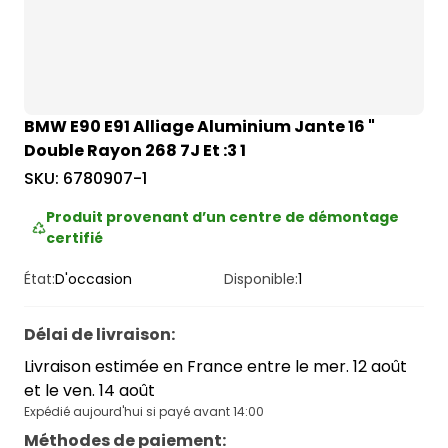
BMW E90 E91 Alliage Aluminium Jante 16 "
Double Rayon 268 7J Et :3 1
SKU:
6780907-1
Produit provenant d’un centre de démontage
certifié
État:
D'occasion
Disponible:
1
Délai de livraison
:
Livraison estimée en France entre le mer. 12 août
et le ven. 14 août
Expédié aujourd'hui si payé avant 14:00
Méthodes de paiement
: