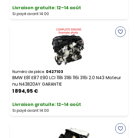
L
Livraison gratuite
:
12–14 août
S
Si payé avant 14:00
N
B
Numéro de pièce.
0427103
BMW E81 E87 E90 LCI 118i 318i 116i 316i 2.0 N43 Moteur
R
nu N43B20AY GARANTIE
1 894,95 €
L
S
Livraison gratuite
:
12–14 août
Si payé avant 14:00