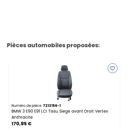
Pièces automobiles proposées:
Numéro de pièce.
7212156-1
N
BMW 3 E90 E91 LCI Tissu Siege avant Droit Vertex
B
Anthracite
170,95 €