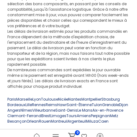
sélection des bons composants, en passant par les conseils de
compatibilité, jusqu'à l'assistance logistique. Grâce à notre offre
constamment mise à jour, vous pouvez comparer facilement les
pièces disponibles et choisir celles qui correspondent le mieux à
vos préférences et à votre budget.
Les délais de livraison estimés pour les produits commandés en
France dépendent de la méthode d'expédition choisie, de
l'emplacement du destinataire et de l'heure d'enregistrement du
paiement. Le délai de livraison peut varier en fonction du
transporteur et de la région, mais nous faisons tout notre possible
pour que les expéditions soient livrées à nos clients le plus
rapidement possible.
De nombreuses commandes sont expédiées le jour ouvrable
même si le paiement est enregistré avant 14h00 (hors week-ends
et jours fériés). Les délais de livraison exacts en France sont
affichés pour chaque produit individuel.
Paris
Marseille
Lyon
Toulouse
Nicée
Nantes
Montpellier
Strasburg
Bordeaux
Lille
Rennes
Reims
Hawr
Saint-Étienne
Tulon
Grenoble
Dijon
Angers
Nîmes
Villeurbanne
Saint-Denis
Le Mans
Aix-en-Provence
Clermont-Ferrand
Brest
Limoges
Tours
Amiens
Perpignan
Metz
Besançon
Orlean
Rouen
Montreuil
Argenteuil
Miluza
Caen
0