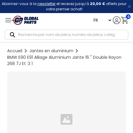
Abonnez-vous à la
newsletter
et recevez jusqu’à
20,00 €
offerts pour
votre premier achat!
0
language
Notif
Accueil
Jantes en aluminium
BMW E90 E91 Alliage Aluminium Jante 16 " Double Rayon
268 7J Et :3 1
Loading...