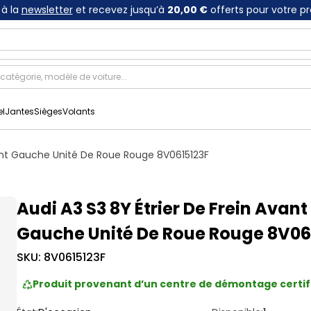
à la
newsletter
et recevez jusqu’à
20,00 €
offerts pour votre p
el
Jantes
Sièges
Volants
vant Gauche Unité De Roue Rouge 8V0615123F
Audi A3 S3 8Y Étrier De Frein Avant
Gauche Unité De Roue Rouge 8V06
SKU:
8V0615123F
Produit provenant d’un centre de démontage certif