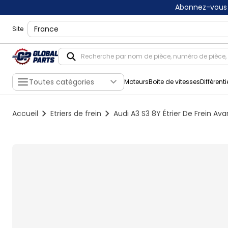
Abonnez-vous 
shippingLocation
Site
Toutes catégories
Moteurs
Boîte de vitesses
Différenti
Accueil
Etriers de frein
Audi A3 S3 8Y Étrier De Frein A