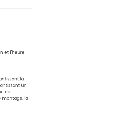
n et l'heure
antissant la
antissant un
pe de
le montage, la