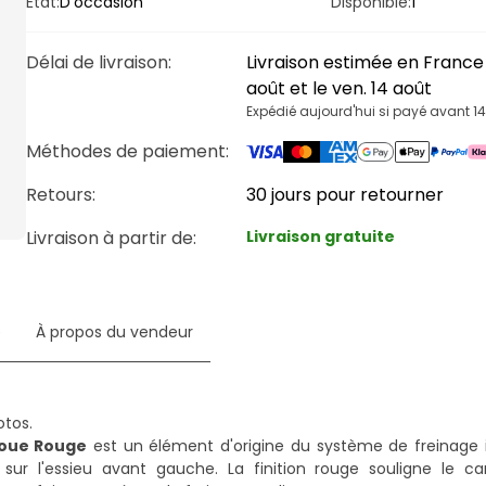
État:
D'occasion
Disponible:
1
Délai de livraison
:
Livraison estimée en France 
août et le ven. 14 août
Expédié aujourd'hui si payé avant 1
Méthodes de paiement
:
Retours:
30 jours pour retourner
Livraison à partir de
:
Livraison gratuite
e
À propos du vendeur
Roue Rouge
est un élément d'origine du système de freinage 
ur l'essieu avant gauche. La finition rouge souligne le car