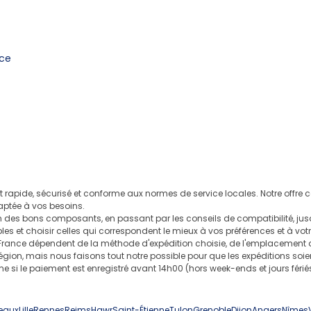
nce
it rapide, sécurisé et conforme aux normes de service locales. Notre offr
aptée à vos besoins.
des bons composants, en passant par les conseils de compatibilité, jusq
es et choisir celles qui correspondent le mieux à vos préférences et à vot
France dépendent de la méthode d'expédition choisie, de l'emplacement du
 région, mais nous faisons tout notre possible pour que les expéditions soien
le paiement est enregistré avant 14h00 (hors week-ends et jours fériés).
eaux
Lille
Rennes
Reims
Hawr
Saint-Étienne
Tulon
Grenoble
Dijon
Angers
Nîmes