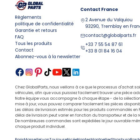
Contact
France
Règlements
2 Avenue du Valquiou
politique de confidentialité
93290, Tremblay en Fra
Garantie et retours
contact@globalparts.fr
FAQ
Tous les produits
+33 7 55 54 87 61
Contact
+33 8 01 84 16 04
Abonnez-vous à la newsletter
Chez GlobalParts, nous veillons à ce que le processus d'achat so
véhicules, afin que vous puissiez facilement trouver une pièce ad
Notre équipe vous accompagne à chaque étape - de la sélection 
mise à jour, vous pouvez comparer facilement les pièces disponibl
Les délais de livraison estimés pour les produits commandés en 
délai de livraison peut varier en fonction du transporteur et de la
De nombreuses commandes sont expédiées le jour ouvrable même si 
chaque produit individuel.
Paris
Marseille
Lyon
Toulouse
Nicée
Nantes
Montpellier
Strasburg
Bord