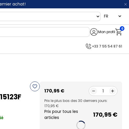
remier achat!
language
0
Mon profil
Notifi
+33 7 55 54 87 61
170,95 €
1
15123F
Prix le plus bas des 30 derniers jours:
170,95 €
Prix pour tous les
170,95 €
articles
ié