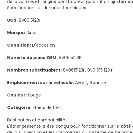
de la voiture, et l'origine constructeur garantit un ajusteme
Spécifications et données techniques
UGS:
8V0615123F
Marque:
Audi
Condition:
D'occasion
Numéro de pièce OEM:
8V0615123F
Nombres substituables:
8V0615123F, 8V0 615 123 F
Emplacement sur le véhicule:
Avant, Gauche
Couleur:
Rouge
Catégorie:
Etriers de frein
Destination et compatibilité
L'étrier présenté a été conçu pour fonctionner sur le
côté 
de la suspension et les paramètres du système de freinage d