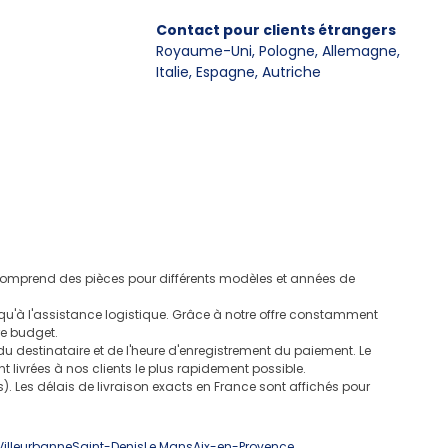
Contact pour clients étrangers
Royaume-Uni, Pologne, Allemagne
,
Italie, Espagne, Autriche
e comprend des pièces pour différents modèles et années de
u'à l'assistance logistique. Grâce à notre offre constamment
re budget.
 destinataire et de l'heure d'enregistrement du paiement. Le
t livrées à nos clients le plus rapidement possible.
 Les délais de livraison exacts en France sont affichés pour
Villeurbanne
Saint-Denis
Le Mans
Aix-en-Provence