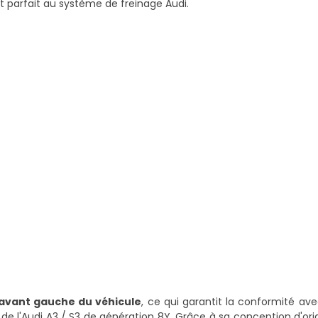
nt parfait au système de freinage Audi.
avant gauche du véhicule
, ce qui garantit la conformité av
e l'Audi A3 / S3 de génération 8Y. Grâce à sa conception d'origi