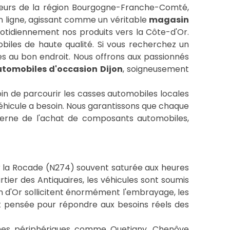
ucteurs de la région Bourgogne-Franche-Comté,
en ligne, agissant comme un véritable
magasin
uotidiennement nos produits vers la Côte-d'Or.
biles de haute qualité. Si vous recherchez un
es au bon endroit. Nous offrons aux passionnés
utomobiles d'occasion Dijon
, soigneusement
oin de parcourir les casses automobiles locales
éhicule a besoin. Nous garantissons que chaque
erne de l'achat de composants automobiles,
sur la Rocade (N274) souvent saturée aux heures
rtier des Antiquaires, les véhicules sont soumis
n d'Or sollicitent énormément l'embrayage, les
 pensée pour répondre aux besoins réels des
munes périphériques comme Quetigny, Chenôve