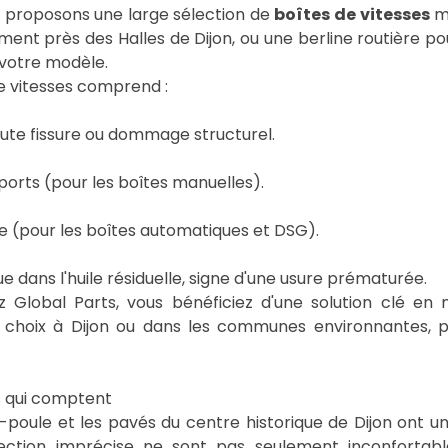
s proposons une large sélection de
boîtes de vitesses
ma
ent près des Halles de Dijon, ou une berline routière p
 votre modèle.
e vitesses comprend :
toute fissure ou dommage structurel.
pports (pour les boîtes manuelles).
e (pour les boîtes automatiques et DSG).
ue dans l'huile résiduelle, signe d'une usure prématurée.
obal Parts, vous bénéficiez d'une solution clé en m
e choix à Dijon ou dans les communes environnantes, p
ls qui comptent
de-poule et les pavés du centre historique de Dijon ont u
rection imprécise ne sont pas seulement inconfortable