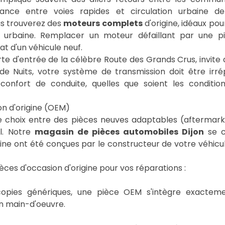
rnance entre voies rapides et circulation urbaine d
us trouverez des
moteurs complets
d'origine, idéaux po
n urbaine. Remplacer un moteur défaillant par une pi
at d'un véhicule neuf.
orte d'entrée de la célèbre Route des Grands Crus, invit
de Nuits, votre système de transmission doit être ir
 confort de conduite, quelles que soient les conditio
n d'origine (OEM)
e choix entre des pièces neuves adaptables (aftermark
al. Notre
magasin de pièces automobiles Dijon
se c
gine ont été conçues par le constructeur de votre véhicul
ièces d'occasion d'origine pour vos réparations :
pies génériques, une pièce OEM s'intègre exacteme
n main-d'oeuvre.