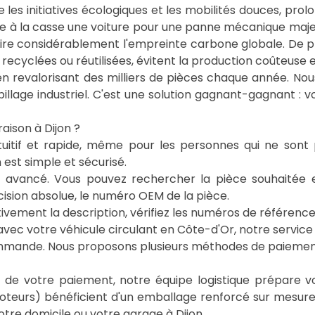
ise les initiatives écologiques et les mobilités douces, pro
e à la casse une voiture pour une panne mécanique maje
e considérablement l'empreinte carbone globale. De plus
s recyclées ou réutilisées, évitent la production coûteuse 
n revalorisant des milliers de pièces chaque année. N
spillage industriel. C'est une solution gagnant-gagnant :
ison à Dijon ?
ntuitif et rapide, même pour les personnes qui ne son
est simple et sécurisé.
he avancé. Vous pouvez rechercher la pièce souhaité
cision absolue, le numéro OEM de la pièce.
ntivement la description, vérifiez les numéros de référenc
ec votre véhicule circulant en Côte-d'Or, notre service c
commande. Nous proposons plusieurs méthodes de paiement
on de votre paiement, notre équipe logistique prépare vo
teurs) bénéficient d'un emballage renforcé sur mesure.
re domicile ou votre garage à Dijon.