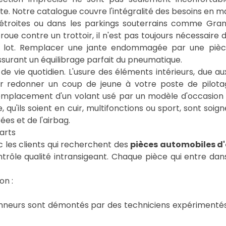
. Notre catalogue couvre l'intégralité des besoins en mati
étroites ou dans les parkings souterrains comme Gra
ue contre un trottoir, il n'est pas toujours nécessaire
en lot. Remplacer une jante endommagée par une pièc
assurant un équilibrage parfait du pneumatique.
e vie quotidien. L'usure des éléments intérieurs, due aux 
ur redonner un coup de jeune à votre poste de pilota
e remplacement d'un volant usé par un modèle d'occasi
e, qu'ils soient en cuir, multifonctions ou sport, sont s
s et de l'airbag.
arts
c les clients qui recherchent des
pièces automobiles d'
rôle qualité intransigeant. Chaque pièce qui entre dans
on :
nneurs sont démontés par des techniciens expérimentés qu