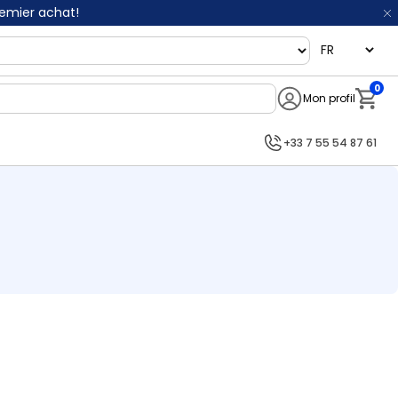
remier achat!
language
0
Mon profil
Notifi
+33 7 55 54 87 61