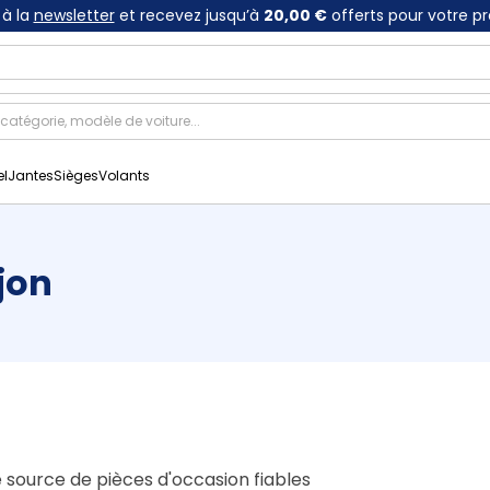
à la
newsletter
et recevez jusqu’à
20,00 €
offerts pour votre p
el
Jantes
Sièges
Volants
jon
e source de pièces d'occasion fiables