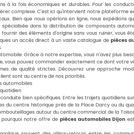
tions à la fois économiques et durables. Pour les cond
érer complexe. C'est ici qu'intervient notre plateforme 
caux. Bien que nous opérions en ligne, nous expédions q
e spécialisée dans la distribution de composants automo
fournir des éléments d'origine sans vous ruiner, vous êt
ques un accès direct à un vaste catalogue de
pièces a
.
automobile. Grâce à notre expertise, vous n'avez plus bes
icile, vous pouvez commander exactement ce dont votre v
rmes de qualité strictes. Découvrez une approche mod
 quotidien
conduite bien spécifiques. Entre les trajets quotidiens 
tes du centre historique près de la Place Darcy ou du qua
 embouteillages autour du centre commercial de la Toiso
t pourquoi notre offre de
pièces automobiles Dijon
est
is implique souvent des allers-retours entre les com