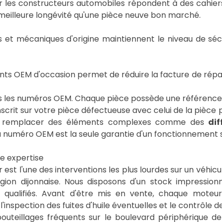
ar les constructeurs automobiles répondent à des cahie
 meilleure longévité qu'une pièce neuve bon marché.
et mécaniques d'origine maintiennent le niveau de sécuri
s OEM d'occasion permet de réduire la facture de répar
sons les numéros OEM. Chaque pièce possède une référenc
inscrit sur votre pièce défectueuse avec celui de la pièc
n de remplacer des éléments complexes comme des
dif
 numéro OEM est la seule garantie d'un fonctionnement si
re expertise
 l'une des interventions les plus lourdes sur un véhicul
égion dijonnaise. Nous disposons d'un stock impressio
qualifiés. Avant d'être mis en vente, chaque moteur s
l'inspection des fuites d'huile éventuelles et le contrôle de
embouteillages fréquents sur le boulevard périphérique