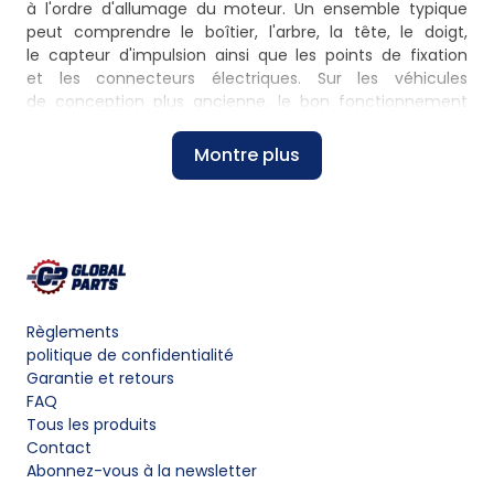
à l'ordre d'allumage du moteur. Un ensemble typique
peut comprendre le boîtier, l'arbre, la tête, le doigt,
le capteur d'impulsion ainsi que les points de fixation
et les connecteurs électriques. Sur les véhicules
de conception plus ancienne, le bon fonctionnement
de ce composant a un impact direct sur le démarrage,
la souplesse de fonctionnement et la stabilité du régime
Montre plus
moteur.
Comparaison des variantes d'allumeurs et des pièces
associées
À vérifier
Éléments
Variante
Structure
avant l'achat
associés
Numéro OEM,
câbles
type
Boîtier, arbre,
d'allumage
Règlements
de fixation,
Allumeur
fixation,
et connecteurs
politique de confidentialité
type
complet
souvent tête
de câbles
,
Garantie et retours
de connecteur,
et doigt
bougies
FAQ
compatibilité
d'allumage
Tous les produits
moteur
Contact
Disposition des
Abonnez-vous à la newsletter
sorties,
Couvercle