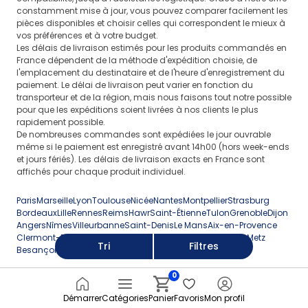
leur état influence l'allumage, la réponse à l'accélération
constamment mise à jour, vous pouvez comparer facilement les
et la régularité du moteur. L'usure peut se manifester
pièces disponibles et choisir celles qui correspondent le mieux à
par des problèmes de démarrage, des ratés d'allumage,
vos préférences et à votre budget.
un ralenti instable ou une perte de puissance sous
Les délais de livraison estimés pour les produits commandés en
charge. Les éléments particulièrement exposés à l'usure
France dépendent de la méthode d'expédition choisie, de
l'emplacement du destinataire et de l'heure d'enregistrement du
sont les contacts dans la tête, le doigt et l'étanchéité
paiement. Le délai de livraison peut varier en fonction du
du boîtier, par laquelle l'humidité peut pénétrer. Il est
transporteur et de la région, mais nous faisons tout notre possible
également utile d'évaluer l'état des composants
pour que les expéditions soient livrées à nos clients le plus
associés dans la section
Électricité et allumage
, car
rapidement possible.
des symptômes similaires peuvent être causés par les
De nombreuses commandes sont expédiées le jour ouvrable
câbles et la bobine.
même si le paiement est enregistré avant 14h00 (hors week-ends
et jours fériés). Les délais de livraison exacts en France sont
Sélection des allumeurs selon la version moteur et les
affichés pour chaque produit individuel.
équipements
Le choix correct d'un allumeur signifie la compatibilité
Paris
Marseille
Lyon
Toulouse
Nicée
Nantes
Montpellier
Strasburg
de la pièce avec un moteur spécifique, le type
Bordeaux
Lille
Rennes
Reims
Hawr
Saint-Étienne
Tulon
Grenoble
Dijon
de carburant, l'équipement d'allumage et le mode
Angers
Nîmes
Villeurbanne
Saint-Denis
Le Mans
Aix-en-Provence
de fixation. Lors du choix, il est préférable de comparer
Clermont-Ferrand
Brest
Limoges
Tours
Amiens
Perpignan
Metz
Tri
Filtres
le numéro de pièce OEM, les numéros
Besançon
Orlean
Rouen
Montreuil
Argenteuil
Miluza
Caen
de remplacement, la disposition des prises de câbles,
0
le type de connecteur et l'emplacement des points
de montage. Lorsque vous effectuez une réparation
Démarrer
Catégories
Panier
Favoris
Mon profil
pour un modèle spécifique, par exemple
mercedes