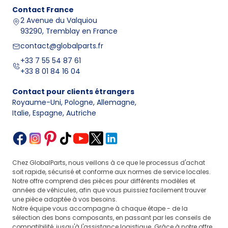
nombre
pièces pour
Tête
avec prises
Contact
France
de prises selon
allumeurs
,
d'allumeur
pour câbles
2 Avenue du Valquiou
la version
câbles HT
haute tension
93290, Tremblay en France
moteur, mode
de montage
contact@globalparts.fr
Forme de l'axe,
+33 7 55 54 87 61
Élément rotatif
type
Tête, arbre
+33 8 01 84 16 04
transmettant
Doigt
de fixation,
d'entraînement,
la tension
d'allumeur
adaptation
bobine
Contact pour clients étrangers
à l'intérieur
au boîtier
d'allumage
Royaume-Uni, Pologne, Allemagne
,
de la tête
spécifique
Italie, Espagne, Autriche
Type de prise,
calculateurs
Allumeur
nombre
Version
ECU, CDI
complété par
de broches
avec
et boîtiers
un capteur
à comparer,
capteur
de commande
,
Chez GlobalParts, nous veillons à ce que le processus d'achat
ou un module
compatibilité
d'impulsion
bobines
soit rapide, sécurisé et conforme aux normes de service locales.
de commande
avec
d'allumage
Notre offre comprend des pièces pour différents modèles et
l'installation
années de véhicules, afin que vous puissiez facilement trouver
Fonction des allumeurs et symptômes courants d'usure
une pièce adaptée à vos besoins.
Les allumeurs servent à la distribution synchronisée
Notre équipe vous accompagne à chaque étape - de la
sélection des bons composants, en passant par les conseils de
de la haute tension entre les cylindres, c'est pourquoi
compatibilité, jusqu'à l'assistance logistique. Grâce à notre offre