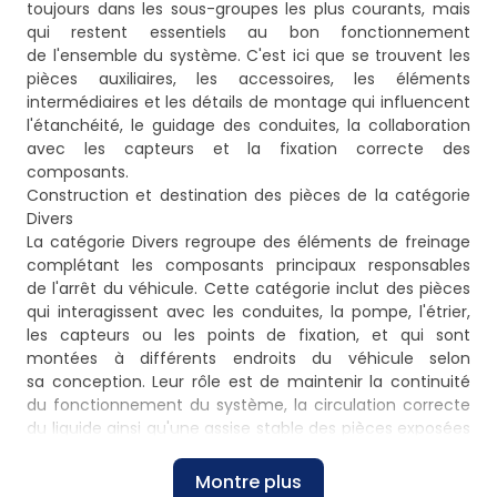
toujours dans les sous-groupes les plus courants, mais
qui restent essentiels au bon fonctionnement
de l'ensemble du système. C'est ici que se trouvent les
pièces auxiliaires, les accessoires, les éléments
intermédiaires et les détails de montage qui influencent
l'étanchéité, le guidage des conduites, la collaboration
avec les capteurs et la fixation correcte des
composants.
Construction et destination des pièces de la catégorie
Divers
La catégorie Divers regroupe des éléments de freinage
complétant les composants principaux responsables
de l'arrêt du véhicule. Cette catégorie inclut des pièces
qui interagissent avec les conduites, la pompe, l'étrier,
les capteurs ou les points de fixation, et qui sont
montées à différents endroits du véhicule selon
sa conception. Leur rôle est de maintenir la continuité
du fonctionnement du système, la circulation correcte
du liquide ainsi qu'une assise stable des pièces exposées
aux vibrations, à la température et aux salissures.
Lors de la recherche de pièces pour un modèle
Montre plus