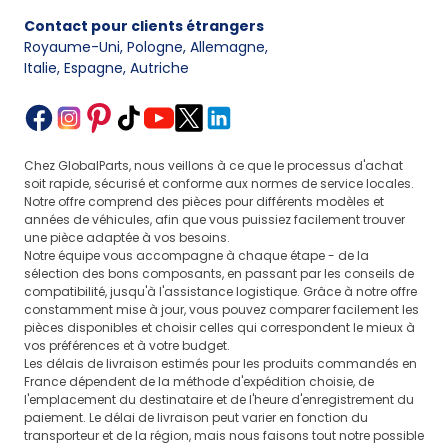
d'étanchéité
contre la saleté
OEM, diamètre
cylindres,
Contact pour clients étrangers
ou de protection
et l'humidité
ou profil, zone
étriers
Royaume-Uni, Pologne, Allemagne
,
de travail
Italie, Espagne, Autriche
Type
de connecteur,
Installati
Collaboration
Élément
nombre
électriqu
avec le voyant,
électrique
de broches
calculate
le capteur
Chez GlobalParts, nous veillons à ce que le processus d'achat
ou de signalisation
à vérifier selon
capteurs
ou l'interrupteur
soit rapide, sécurisé et conforme aux normes de service locales.
la version, côté
de frein
Notre offre comprend des pièces pour différents modèles et
de montage
années de véhicules, afin que vous puissiez facilement trouver
Rôle des pièces auxiliaires dans le fonctionnement
une pièce adaptée à vos besoins.
du système de freinage
Notre équipe vous accompagne à chaque étape - de la
Les pièces auxiliaires du système de freinage servent
sélection des bons composants, en passant par les conseils de
compatibilité, jusqu'à l'assistance logistique. Grâce à notre offre
à relier, protéger, guider ou stabiliser les composants
constamment mise à jour, vous pouvez comparer facilement les
travaillant lors du freinage. Bien qu'elles ne soient pas
pièces disponibles et choisir celles qui correspondent le mieux à
aussi visibles que les
disques de frein
ou les
étriers
vos préférences et à votre budget.
de frein et supports
, leur état conditionne le bon
Les délais de livraison estimés pour les produits commandés en
positionnement des conduites, la fiabilité des
France dépendent de la méthode d'expédition choisie, de
connexions et l'absence de jeu dans les points
l'emplacement du destinataire et de l'heure d'enregistrement du
paiement. Le délai de livraison peut varier en fonction du
de montage. L'usure de tels éléments peut
transporteur et de la région, mais nous faisons tout notre possible
se manifester par une fuite, un mauvais guidage