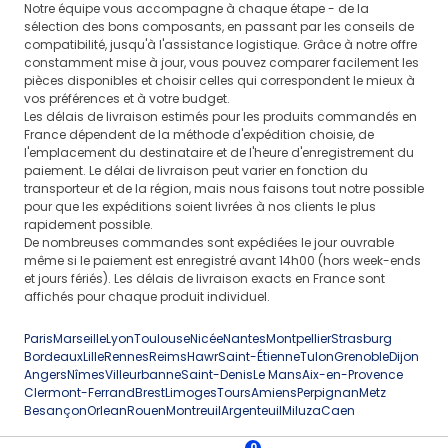
Notre équipe vous accompagne à chaque étape - de la
sélection des bons composants, en passant par les conseils de
compatibilité, jusqu'à l'assistance logistique. Grâce à notre offre
constamment mise à jour, vous pouvez comparer facilement les
pièces disponibles et choisir celles qui correspondent le mieux à
vos préférences et à votre budget.
Les délais de livraison estimés pour les produits commandés en
France dépendent de la méthode d'expédition choisie, de
l'emplacement du destinataire et de l'heure d'enregistrement du
paiement. Le délai de livraison peut varier en fonction du
transporteur et de la région, mais nous faisons tout notre possible
pour que les expéditions soient livrées à nos clients le plus
rapidement possible.
De nombreuses commandes sont expédiées le jour ouvrable
même si le paiement est enregistré avant 14h00 (hors week-ends
et jours fériés). Les délais de livraison exacts en France sont
affichés pour chaque produit individuel.
Paris
Marseille
Lyon
Toulouse
Nicée
Nantes
Montpellier
Strasburg
Bordeaux
Lille
Rennes
Reims
Hawr
Saint-Étienne
Tulon
Grenoble
Dijon
Angers
Nîmes
Villeurbanne
Saint-Denis
Le Mans
Aix-en-Provence
Clermont-Ferrand
Brest
Limoges
Tours
Amiens
Perpignan
Metz
Besançon
Orlean
Rouen
Montreuil
Argenteuil
Miluza
Caen
0