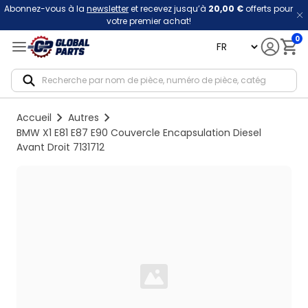
Abonnez-vous à la
newsletter
et recevez jusqu’à
20,00 €
offerts pour
votre premier achat!
0
language
Notif
Accueil
Autres
BMW X1 E81 E87 E90 Couvercle Encapsulation Diesel
Avant Droit 7131712
Loading...