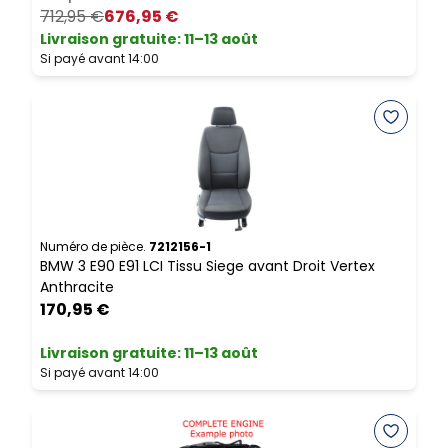
712,95 €
676,95 €
L
Livraison gratuite
:
11–13 août
S
Si payé avant 14:00
N
B
Numéro de pièce.
7212156-1
BMW 3 E90 E91 LCI Tissu Siege avant Droit Vertex
3
Anthracite
170,95 €
L
S
Livraison gratuite
:
11–13 août
Si payé avant 14:00