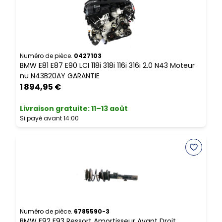
N
B
c
Numéro de pièce.
0427103
BMW E81 E87 E90 LCI 118i 318i 116i 316i 2.0 N43 Moteur
nu N43B20AY GARANTIE
L
1 894,95 €
S
Livraison gratuite
:
11–13 août
Si payé avant 14:00
N
B
E
Numéro de pièce.
6785590-3
BMW E92 E93 Ressort Amortisseur Avant Droit