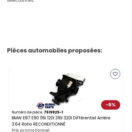
sélectionnés.
Pièces automobiles proposées:
-
5
%
Numéro de pièce.
7519925-1
N
BMW E87 E90 116I 120I 316I 320I Différentiel Arrière
A
3.64 Ratio RECONDITIONNÉ
A
Prix promotionnel