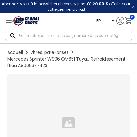
Abonnez-vous à la
newsletter
et recevez jusqu’à
20,00 €
offerts pour
votre premier achat!
0
language
Notif
Accueil
Vitres, pare-brises
Mercedes Sprinter W906 OM651 Tuyau Refroidissement
l'Eau A9068327423
Loading...