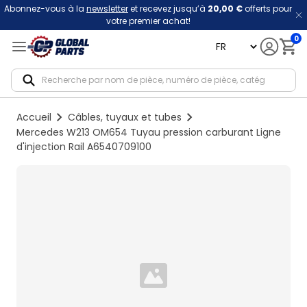
Abonnez-vous à la
newsletter
et recevez jusqu’à
20,00 €
offerts pour
votre premier achat!
0
language
Notif
Accueil
Câbles, tuyaux et tubes
Mercedes W213 OM654 Tuyau pression carburant Ligne
d'injection Rail A6540709100
Loading...