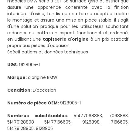
modèles BMW série 3 E91. Sa surface grise et esthétique
assure une apparence cohérente avec la finition
intérieure d'usine, tandis que sa forme adaptée facilite
le montage et assure une mise en place stable. Il s'agit
d'une solution pratique pour les utilisateurs souhaitant
redonner au coffre un aspect fonctionnel et ordonné,
en utilisant une
tapisserie d'origine
à un prix attractif
propre aux pièces d'occasion.
Spécifications et données techniques
UGS:
9128905-1
Marque:
d'origine BMW
Condition:
D'occasion
Numéro de pièce OEM:
9128905-1
Nombres substituables:
51477068883, 7068883,
51479128898 51477156605, 9128898, 7156605,
51479128905, 9128905