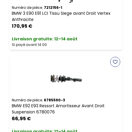
N
B
Numéro de pièce.
7212156-1
BMW 3 E90 E91 LCI Tissu Siege avant Droit Vertex
Anthracite
170,95 €
L
S
Livraison gratuite
:
12–14 août
Si payé avant 14:00
N
B
c
Numéro de pièce.
6785590-3
BMW E92 E93 Ressort Amortisseur Avant Droit
Suspension 6780076
L
66,95 €
S
Livraison gratuite
:
12–14 août