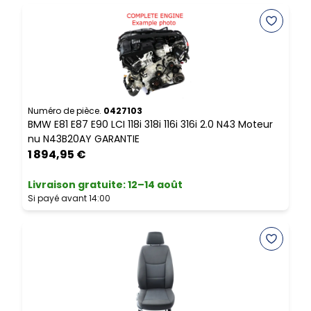
Numéro de pièce.
0427103
N
BMW E81 E87 E90 LCI 118i 318i 116i 316i 2.0 N43 Moteur
B
nu N43B20AY GARANTIE
G
1 894,95 €
L
Livraison gratuite
:
12–14 août
S
Si payé avant 14:00