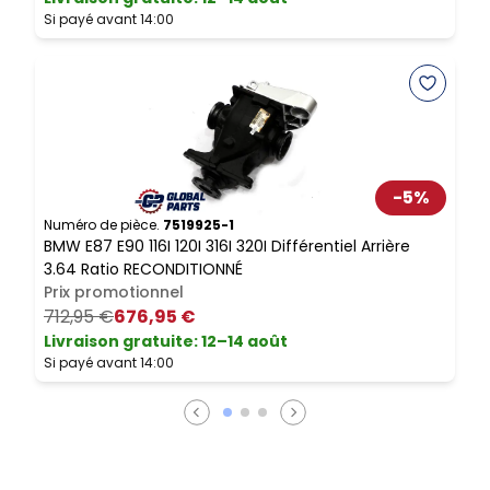
Si payé avant 14:00
N
B
-
5
%
V
Numéro de pièce.
7519925-1
BMW E87 E90 116I 120I 316I 320I Différentiel Arrière
L
3.64 Ratio RECONDITIONNÉ
S
Prix promotionnel
712,95 €
676,95 €
Livraison gratuite
:
12–14 août
Si payé avant 14:00