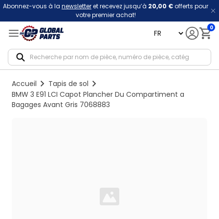
Abonnez-vous à la
newsletter
et recevez jusqu’à
20,00 €
offerts pour
votre premier achat!
0
language
Notif
Accueil
Tapis de sol
BMW 3 E91 LCI Capot Plancher Du Compartiment a
Bagages Avant Gris 7068883
Loading...