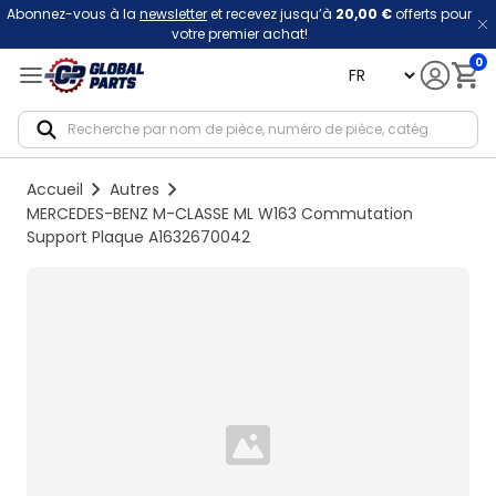
Abonnez-vous à la
newsletter
et recevez jusqu’à
20,00 €
offerts pour
votre premier achat!
0
language
Notif
Accueil
Autres
MERCEDES-BENZ M-CLASSE ML W163 Commutation
Support Plaque A1632670042
Loading...