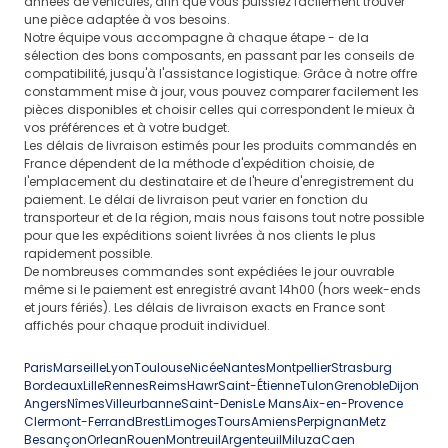
années de véhicules, afin que vous puissiez facilement trouver
une pièce adaptée à vos besoins.
Notre équipe vous accompagne à chaque étape - de la
sélection des bons composants, en passant par les conseils de
compatibilité, jusqu'à l'assistance logistique. Grâce à notre offre
constamment mise à jour, vous pouvez comparer facilement les
pièces disponibles et choisir celles qui correspondent le mieux à
vos préférences et à votre budget.
Les délais de livraison estimés pour les produits commandés en
France dépendent de la méthode d'expédition choisie, de
l'emplacement du destinataire et de l'heure d'enregistrement du
paiement. Le délai de livraison peut varier en fonction du
transporteur et de la région, mais nous faisons tout notre possible
pour que les expéditions soient livrées à nos clients le plus
rapidement possible.
De nombreuses commandes sont expédiées le jour ouvrable
même si le paiement est enregistré avant 14h00 (hors week-ends
et jours fériés). Les délais de livraison exacts en France sont
affichés pour chaque produit individuel.
Paris
Marseille
Lyon
Toulouse
Nicée
Nantes
Montpellier
Strasburg
Bordeaux
Lille
Rennes
Reims
Hawr
Saint-Étienne
Tulon
Grenoble
Dijon
Angers
Nîmes
Villeurbanne
Saint-Denis
Le Mans
Aix-en-Provence
Clermont-Ferrand
Brest
Limoges
Tours
Amiens
Perpignan
Metz
Besançon
Orlean
Rouen
Montreuil
Argenteuil
Miluza
Caen