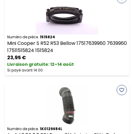
Numéro de pièce.
1515824
Mini Cooper S R52 R53 Bellow 17517639960 7639960
17511515824 1515824
23,95 €
Livraison gratuite
:
12–14 août
Si payé avant 14:00
Numéro de pièce.
1K0129684L