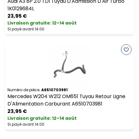
Audi A3 8P 2.0 TDI Tuyau D'Admission D'Air Turbo
1K0129684L
23,95 €
Livraison gratuite
:
12–14 août
Si payé avant 14:00
Numéro de pièce.
A6510703981
Mercedes W204 W212 OM651 Tuyau Retour Ligne
D'Alimentation Carburant A6510703981
23,95 €
Livraison gratuite
:
12–14 août
Si payé avant 14:00