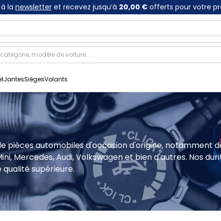
à la
newsletter
et recevez jusqu’à
20,00 €
offerts pour votre p
el
Jantes
Sièges
Volants
e pièces automobiles d'occasion d'origine, notamment des
, Mercedes, Audi, Volkswagen et bien d'autres. Nos durites
e qualité supérieure.