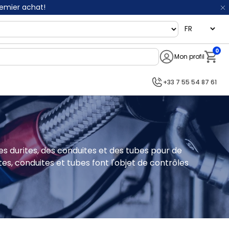
remier achat!
language
0
Mon profil
Notifi
+33 7 55 54 87 61
 durites, des conduites et des tubes pour de 
, conduites et tubes font l'objet de contrôles 