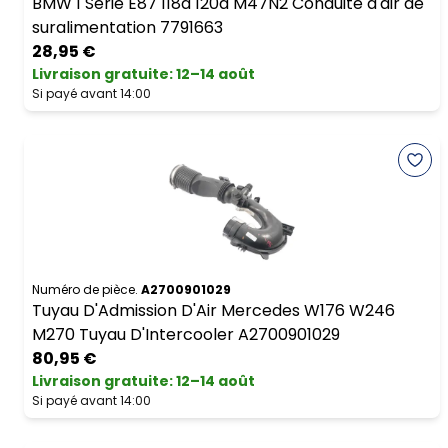
BMW 1 Serie E87 118d 120d M47N2 Conduite d'air de
suralimentation 7791663
28,95 €
Livraison gratuite
:
12–14 août
Si payé avant 14:00
Numéro de pièce.
A2700901029
Tuyau D'Admission D'Air Mercedes W176 W246
M270 Tuyau D'Intercooler A2700901029
80,95 €
Livraison gratuite
:
12–14 août
Si payé avant 14:00