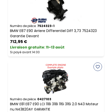
Numéro de pièce.
7524323-1
N
BMW E87 E90 Arriere Differentiel Diff 3,73 7524323
B
Garantie Devant
C
712,95 €
Livraison gratuite
:
11–13 août
L
Si payé avant 14:00
S
Numéro de pièce.
0427103
N
BMW E81 E87 E90 LCI 118i 318i 116i 316i 2.0 N43 Moteur
B
nu N43B20AY GARANTIE