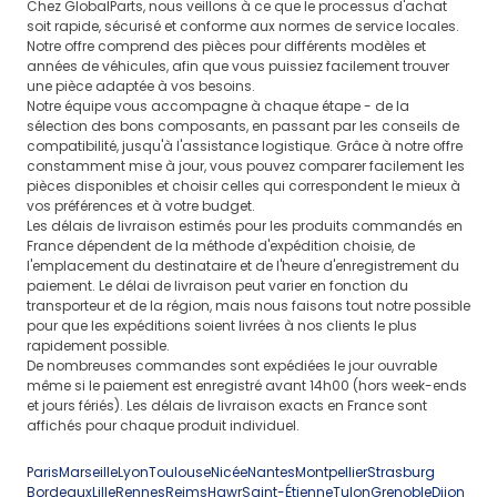
Chez GlobalParts, nous veillons à ce que le processus d'achat
soit rapide, sécurisé et conforme aux normes de service locales.
Notre offre comprend des pièces pour différents modèles et
années de véhicules, afin que vous puissiez facilement trouver
une pièce adaptée à vos besoins.
Notre équipe vous accompagne à chaque étape - de la
sélection des bons composants, en passant par les conseils de
compatibilité, jusqu'à l'assistance logistique. Grâce à notre offre
constamment mise à jour, vous pouvez comparer facilement les
pièces disponibles et choisir celles qui correspondent le mieux à
vos préférences et à votre budget.
Les délais de livraison estimés pour les produits commandés en
France dépendent de la méthode d'expédition choisie, de
l'emplacement du destinataire et de l'heure d'enregistrement du
paiement. Le délai de livraison peut varier en fonction du
transporteur et de la région, mais nous faisons tout notre possible
pour que les expéditions soient livrées à nos clients le plus
rapidement possible.
De nombreuses commandes sont expédiées le jour ouvrable
même si le paiement est enregistré avant 14h00 (hors week-ends
et jours fériés). Les délais de livraison exacts en France sont
affichés pour chaque produit individuel.
Paris
Marseille
Lyon
Toulouse
Nicée
Nantes
Montpellier
Strasburg
Bordeaux
Lille
Rennes
Reims
Hawr
Saint-Étienne
Tulon
Grenoble
Dijon