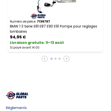
Numéro de pièce.
7138787
N
BMW 1 3 Serie E81 E87 E90 E91 Pompe pour reglages
B
lombaires
P
94,95 €
Livraison gratuite
:
11–13 août
L
Si payé avant 14:00
S
Règlements