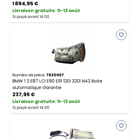
1 894,95 €
Livraison gratuite
:
11–13 août
L
Si payé avant 14:00
S
Numéro de pièce.
7630997
N
BMW 1 3 E87 LCI E90 E91 120i 320i N43 Boite
B
automatique Garantie
R
237,95 €
Livraison gratuite
:
11–13 août
L
Si payé avant 14:00
S