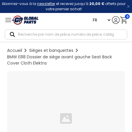
Abonnez-vous à la
newsletter
et recevez jusqu’à
20,00 €
offerts pour
votre premier achat!
0
language
Notif
Accueil
Sièges et banquettes
BMW E88 Dossier de siège avant gauche Seat Back
Cover Cloth Elektra
Loading...