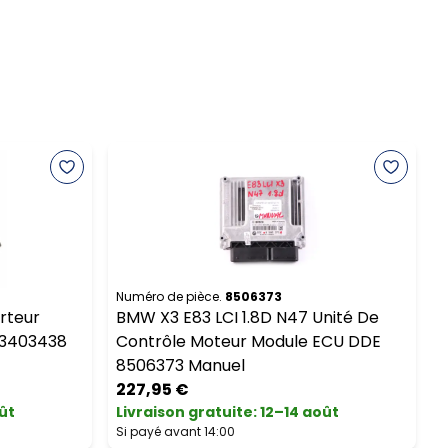
Numéro de pièce.
8506373
N
rteur
BMW X3 E83 LCI 1.8D N47 Unité De
13403438
Contrôle Moteur Module ECU DDE
8506373 Manuel
227,95 €
ût
Livraison gratuite
:
12–14 août
L
Si payé avant 14:00
S