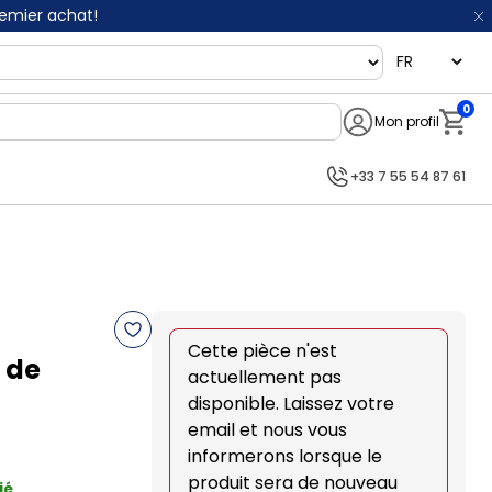
remier achat!
language
0
Mon profil
Notifi
+33 7 55 54 87 61
Cette pièce n'est
 de
actuellement pas
disponible. Laissez votre
email et nous vous
informerons lorsque le
produit sera de nouveau
ié