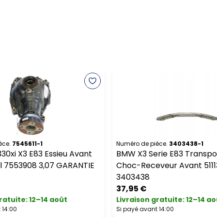
èce.
7545611-1
Numéro de pièce.
3403438-1
0xi X3 E83 Essieu Avant
BMW X3 Serie E83 Transpo
el 7553908 3,07 GARANTIE
Choc-Receveur Avant 511
3403438
37,95 €
ratuite
:
12–14 août
Livraison gratuite
:
12–14 ao
 14:00
Si payé avant 14:00