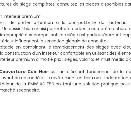
ctures de siège complètes, consultez les pièces disponibles da
n intérieur premium
ent de prêter attention à la compatibilité du matériau, 
r. Un dossier bien choisi permet de recréer le caractère cohérent
hoix approprié des composants de siège est particulièrement imp
ntérieur influencent la sensation globale de conduite.
'habitacle en combinant le remplacement des sièges avec d'a
a construction d'un intérieur confortable en utilisant des élé
ntérieur premium à moitié prix : sièges, volants et multimédia d
Couverture Cuir Noir
est un élément fonctionnel de la ca
es avant de ce modèle. Le revêtement en tissu noir, l'adaptation 
térieur de la BMW X3 E83 en font une solution pratique pour l
 marché secondaire.