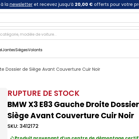
à la
newsletter
et recevez jusqu’à
20,00 €
offerts pour votre p
el
Jantes
Sièges
Volants
e Dossier de Siège Avant Couverture Cuir Noir
RUPTURE DE STOCK
BMW X3 E83 Gauche Droite Dossier
Siège Avant Couverture Cuir Noir
SKU:
3412172
Produit provenant d’un centre de démontage certif