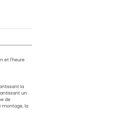
n et l'heure
antissant la
antissant un
pe de
le montage, la