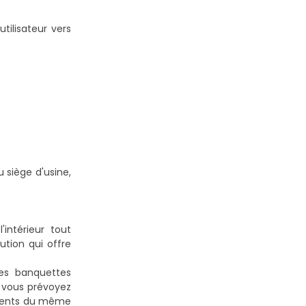
tilisateur vers
u siège d'usine,
ntérieur tout
ution qui offre
des banquettes
i vous prévoyez
éments du même