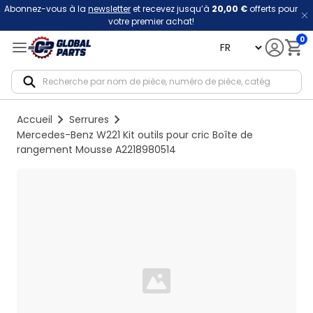
Abonnez-vous à la
newsletter
et recevez jusqu’à
20,00 €
offerts pour
votre premier achat!
0
language
Notif
Accueil
Serrures
Mercedes-Benz W221 Kit outils pour cric Boîte de
rangement Mousse A2218980514
Loading...