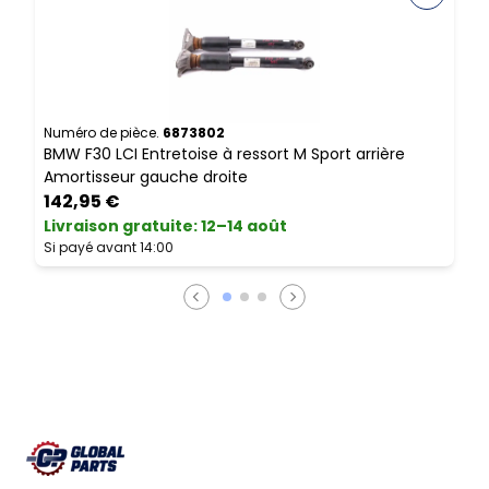
Numéro de pièce.
6873802
N
BMW F30 LCI Entretoise à ressort M Sport arrière
B
Amortisseur gauche droite
R
142,95 €
Livraison gratuite
:
12–14 août
L
Si payé avant 14:00
S