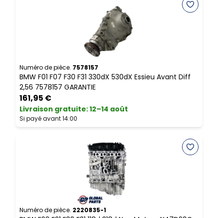
Numéro de pièce.
7578157
N
BMW F01 F07 F30 F31 330dX 530dX Essieu Avant Diff
B
2,56 7578157 GARANTIE
8
161,95 €
Livraison gratuite
:
12–14 août
L
Si payé avant 14:00
S
Numéro de pièce.
2220835-1
N