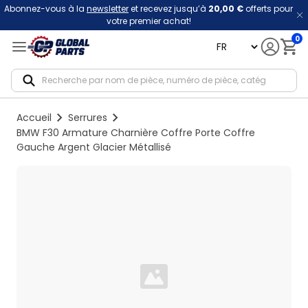
Abonnez-vous à la
newsletter
et recevez jusqu’à
20,00 €
offerts pour
votre premier achat!
0
language
Notif
Accueil
Serrures
BMW F30 Armature Charnière Coffre Porte Coffre
Gauche Argent Glacier Métallisé
Loading...