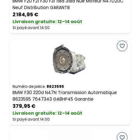
BMW F20 F21 F30 F31 118d 318d Nue Moteur N47D20C
B
Neuf Distribution GARANTIE
E
2 184,95 €
Livraison gratuite
:
12–14 août
L
Si payé avant 14:00
S
Numéro de pièce.
8623595
N
BMW F30 320d N47N Transmission Automatique
B
8623595 7647343 GA8HP45 Garantie
C
379,95 €
Livraison gratuite
:
12–14 août
L
Si payé avant 14:00
S