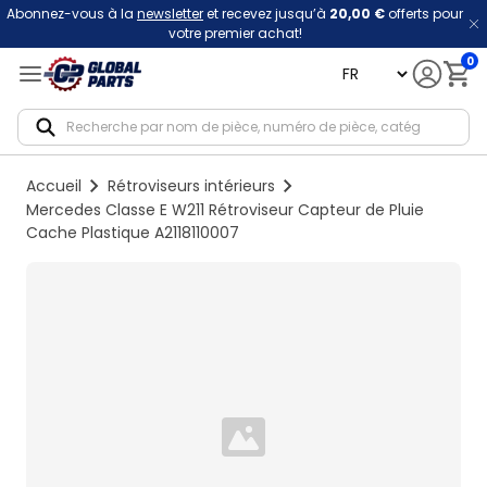
Abonnez-vous à la
newsletter
et recevez jusqu’à
20,00 €
offerts pour
votre premier achat!
0
language
Notif
Accueil
Rétroviseurs intérieurs
Mercedes Classe E W211 Rétroviseur Capteur de Pluie
Cache Plastique A2118110007
Loading...