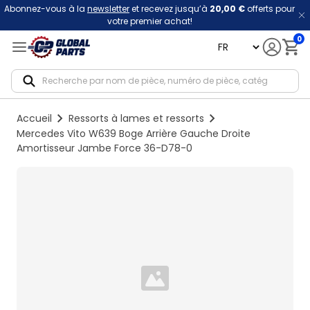
Abonnez-vous à la
newsletter
et recevez jusqu’à
20,00 €
offerts pour
votre premier achat!
0
language
Notif
Accueil
Ressorts à lames et ressorts
Mercedes Vito W639 Boge Arrière Gauche Droite
Amortisseur Jambe Force 36-D78-0
Loading...