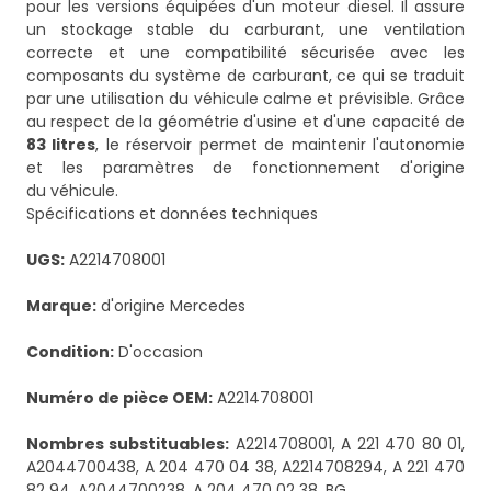
pour les versions équipées d'un moteur diesel. Il assure
un stockage stable du carburant, une ventilation
correcte et une compatibilité sécurisée avec les
composants du système de carburant, ce qui se traduit
par une utilisation du véhicule calme et prévisible. Grâce
au respect de la géométrie d'usine et d'une capacité de
83 litres
, le réservoir permet de maintenir l'autonomie
et les paramètres de fonctionnement d'origine
du véhicule.
Spécifications et données techniques
UGS:
A2214708001
Marque:
d'origine Mercedes
Condition:
D'occasion
Numéro de pièce OEM:
A2214708001
Nombres substituables:
A2214708001, A 221 470 80 01,
A2044700438, A 204 470 04 38, A2214708294, A 221 470
82 94, A2044700238, A 204 470 02 38, BG