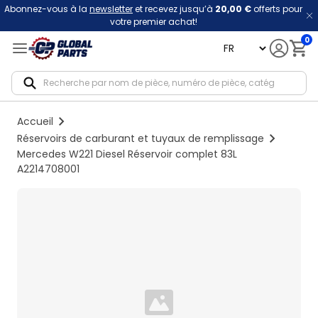
Abonnez-vous à la
newsletter
et recevez jusqu’à
20,00 €
offerts pour
votre premier achat!
0
language
Notif
Accueil
Réservoirs de carburant et tuyaux de remplissage
Mercedes W221 Diesel Réservoir complet 83L
A2214708001
Loading...