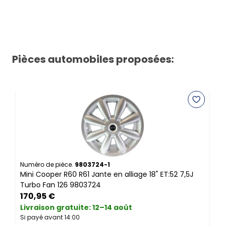
Pièces automobiles proposées:
Numéro de pièce.
9803724-1
N
Mini Cooper R60 R61 Jante en alliage 18" ET:52 7,5J
M
Turbo Fan 126 9803724
a
170,95 €
Livraison gratuite
:
12–14 août
L
Si payé avant 14:00
S