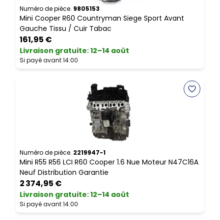
Numéro de pièce.
9805153
N
Mini Cooper R60 Countryman Siege Sport Avant
M
Gauche Tissu / Cuir Tabac
161,95 €
Livraison gratuite
:
12–14 août
L
Si payé avant 14:00
S
Numéro de pièce.
2219947-1
N
Mini R55 R56 LCI R60 Cooper 1.6 Nue Moteur N47C16A
M
Neuf Distribution Garantie
s
2 374,95 €
Livraison gratuite
:
12–14 août
L
Si payé avant 14:00
S