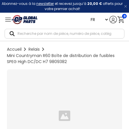
Abonnez-vous à la
newsletter
et recevez jusqu’à
20,00 €
offerts pour
votre premier achat!
0
language
Notif
Accueil
Relais
Mini Countryman R60 Boîte de distribution de fusibles
SPEG High DC/DC H7 9809382
Loading...