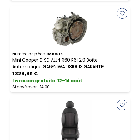
Numéro de pièce.
9810013
N
Mini Cooper D SD ALL4 R60 R61 2.0 Boîte
M
Automatique GA6F21WA 9810013 GARANTIE
N
1 329,95 €
Livraison gratuite
:
12–14 août
L
Si payé avant 14:00
S