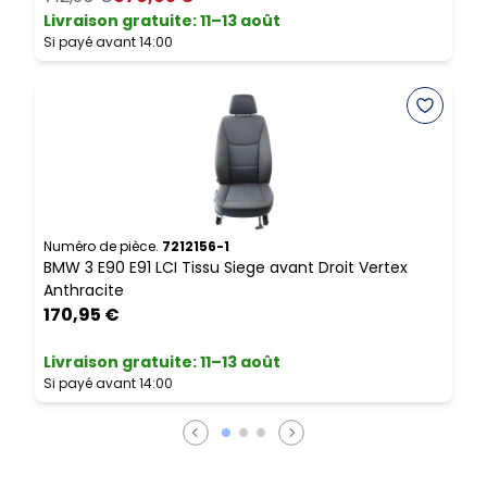
Livraison gratuite
:
11–13 août
Si payé avant 14:00
N
B
E
Numéro de pièce.
7212156-1
BMW 3 E90 E91 LCI Tissu Siege avant Droit Vertex
L
Anthracite
S
170,95 €
Livraison gratuite
:
11–13 août
Si payé avant 14:00