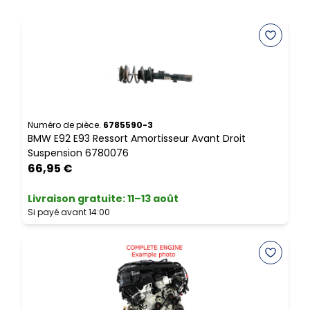
Numéro de pièce.
6785590-3
N
BMW E92 E93 Ressort Amortisseur Avant Droit
B
Suspension 6780076
66,95 €
L
Livraison gratuite
:
11–13 août
S
Si payé avant 14:00