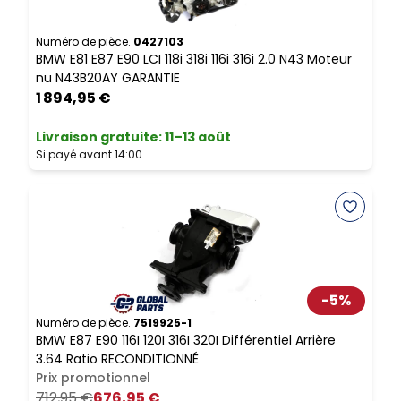
N
R
Numéro de pièce.
0427103
BMW E81 E87 E90 LCI 118i 318i 116i 316i 2.0 N43 Moteur
c
nu N43B20AY GARANTIE
1 894,95 €
L
S
Livraison gratuite
:
11–13 août
Si payé avant 14:00
N
-
5
%
B
3
Numéro de pièce.
7519925-1
BMW E87 E90 116I 120I 316I 320I Différentiel Arrière
3.64 Ratio RECONDITIONNÉ
L
Prix promotionnel
S
712,95 €
676,95 €