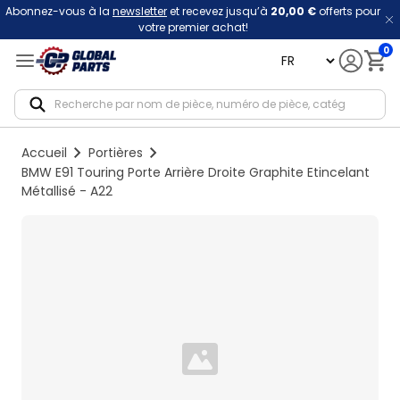
Abonnez-vous à la
newsletter
et recevez jusqu’à
20,00 €
offerts pour
votre premier achat!
0
language
Notif
Accueil
Portières
BMW E91 Touring Porte Arrière Droite Graphite Etincelant
Métallisé - A22
Loading...