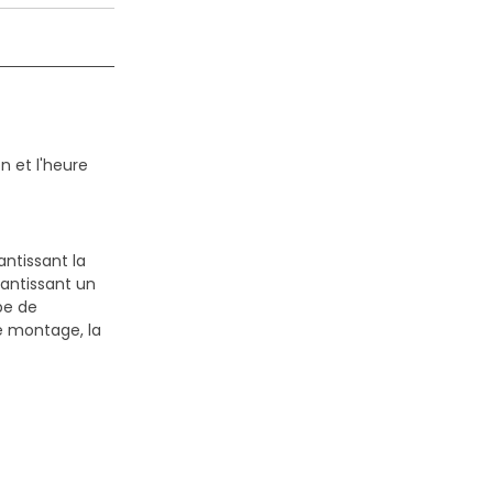
n et l'heure
antissant la
antissant un
pe de
le montage, la