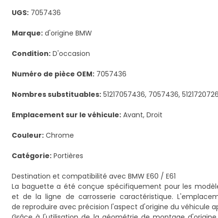
UGS:
7057436
Marque:
d'origine BMW
Condition:
D'occasion
Numéro de pièce OEM:
7057436
Nombres substituables:
51217057436, 7057436, 512172072
Emplacement sur le véhicule:
Avant, Droit
Couleur:
Chrome
Catégorie:
Portières
Destination et compatibilité avec BMW E60 / E61
La baguette a été conçue spécifiquement pour les modèle
et de la ligne de carrosserie caractéristique. L'emplac
de reproduire avec précision l'aspect d'origine du véhicu
Grâce à l'utilisation de la géométrie de montage d'origine,