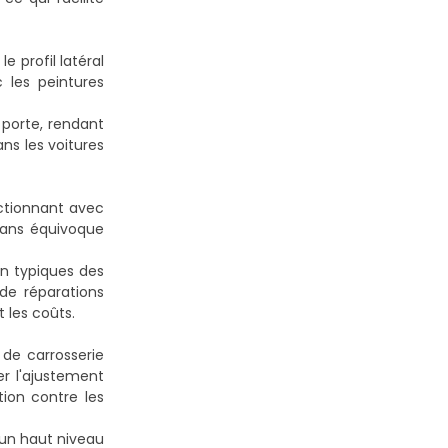
 profil latéral
 les peintures
 porte, rendant
ns les voitures
onctionnant avec
 sans équivoque
on typiques des
de réparations
t les coûts.
de carrosserie
r l'ajustement
tion contre les
r un haut niveau