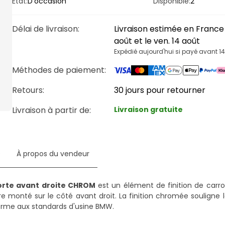
État:
D'occasion
Disponible:
2
Délai de livraison
:
Livraison estimée en France 
août et le ven. 14 août
Expédié aujourd'hui si payé avant 1
Méthodes de paiement
:
Retours:
30 jours pour retourner
Livraison à partir de
:
Livraison gratuite
e
À propos du vendeur
Porte avant droite CHROM
est un élément de finition de carros
e monté sur le côté avant droit. La finition chromée souligne la
forme aux standards d'usine BMW.