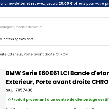
à la
newsletter
et recevez jusqu’à
20,00 €
offerts pour votre p
el
Jantes
Sièges
Volants
eite Exterieur, Porte avant droite CHROM
BMW Serie E60 E61 LCI Bande d'eta
Exterieur, Porte avant droite CHR
SKU:
7057436
Produit provenant d’un centre de démontage certif