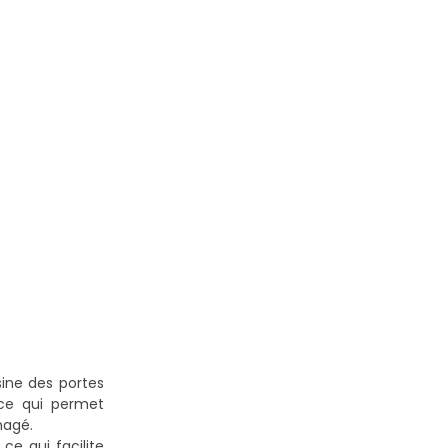
ine des portes
 ce qui permet
magé.
ce qui facilite