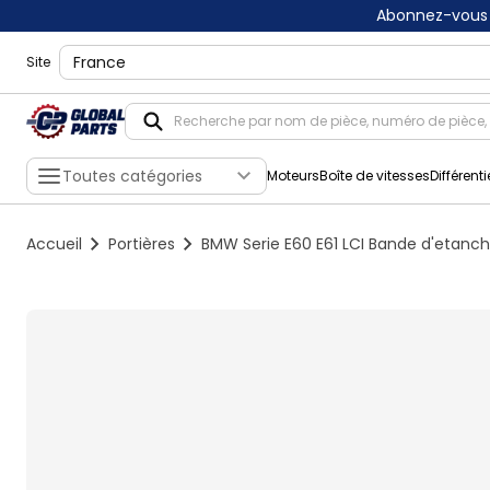
Abonnez-vous 
shippingLocation
Site
Toutes catégories
Moteurs
Boîte de vitesses
Différenti
Accueil
Portières
BMW Serie E60 E61 LCI Bande d'etanch