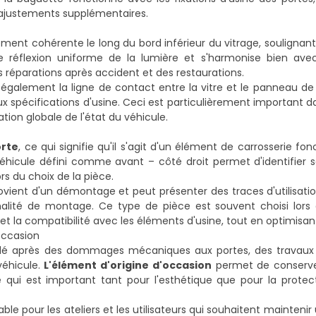
 d'ajustements supplémentaires.
nt cohérente le long du bord inférieur du vitrage, soulignant le
 réflexion uniforme de la lumière et s'harmonise bien avec
es réparations après accident et des restaurations.
 également la ligne de contact entre la vitre et le panneau de
x spécifications d'usine. Ceci est particulièrement important da
tion globale de l'état du véhicule.
orte
, ce qui signifie qu'il s'agit d'un élément de carrosserie f
 véhicule défini comme avant – côté droit permet d'identifier
rs du choix de la pièce.
 provient d'un démontage et peut présenter des traces d'utilisati
alité de montage. Ce type de pièce est souvent choisi lors 
e et la compatibilité avec les éléments d'usine, tout en optimisan
occasion
é après des dommages mécaniques aux portes, des travaux 
véhicule.
L'élément d'origine d'occasion
permet de conserve
ce qui est important tant pour l'esthétique que pour la protec
le pour les ateliers et les utilisateurs qui souhaitent mainteni