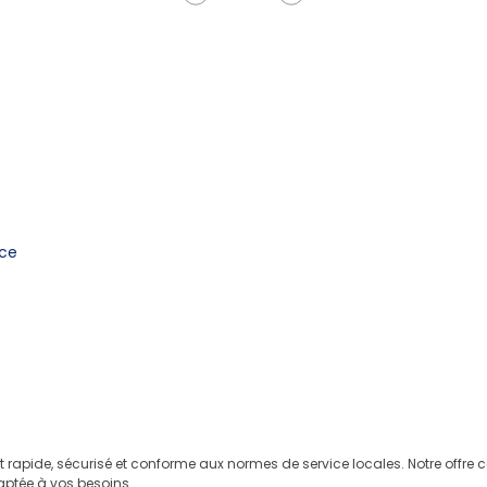
nce
it rapide, sécurisé et conforme aux normes de service locales. Notre offr
aptée à vos besoins.