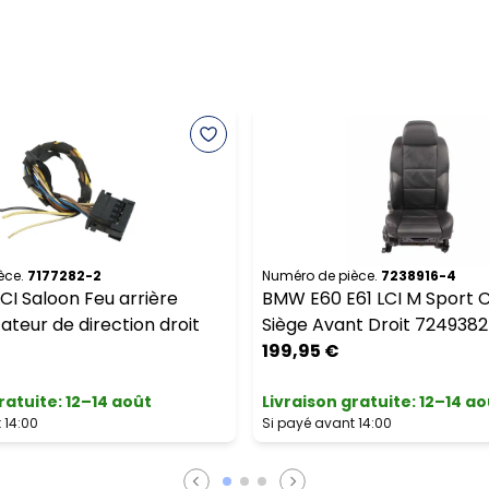
èce.
7177282-2
Numéro de pièce.
7238916-4
I Saloon Feu arrière
BMW E60 E61 LCI M Sport Cu
ateur de direction droit
Siège Avant Droit 7249382
199,95 €
ratuite
:
12–14 août
Livraison gratuite
:
12–14 ao
 14:00
Si payé avant 14:00