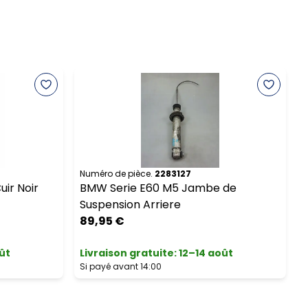
Numéro de pièce.
2283127
N
ir Noir
BMW Serie E60 M5 Jambe de
Suspension Arriere
89,95 €
ût
Livraison gratuite
:
12–14 août
L
Si payé avant 14:00
S