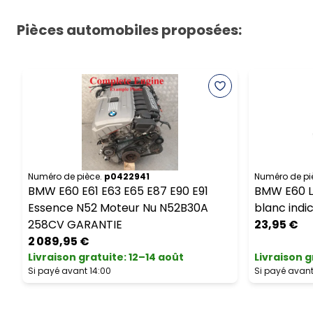
Pièces automobiles proposées:
Numéro de pièce.
p0422941
Numéro de pi
BMW E60 E61 E63 E65 E87 E90 E91
BMW E60 LC
Essence N52 Moteur Nu N52B30A
blanc indic
258CV GARANTIE
23,95 €
2 089,95 €
Livraison gratuite
:
12–14 août
Livraison g
Si payé avant 14:00
Si payé avant