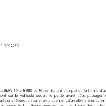
60, 7207260
s BMW Série 5 E60 et E61, en tenant compte de la forme d'us
ement sur le véhicule couvre la partie avant côté passager,
le après une réparation ou le remplacement d'un élément endom
 la baguette fonctionne avec les fixations d'usine des portes, 