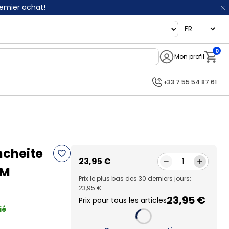
remier achat!
language
0
Mon profil
Notifi
+33 7 55 54 87 61
ncheite
23,95 €
1
OM
Prix le plus bas des 30 derniers jours:
23,95 €
23,95 €
Prix pour tous les articles
ié