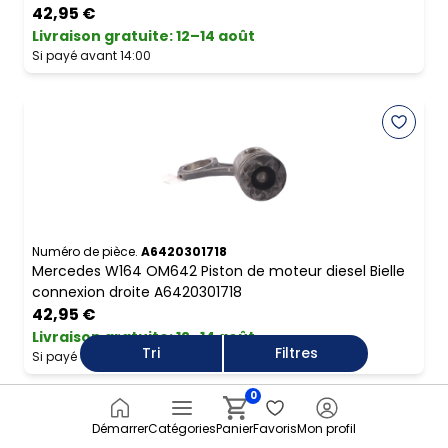
42,95 €
Livraison gratuite
:
12–14 août
Si payé avant 14:00
Numéro de pièce.
A6420301718
Mercedes W164 OM642 Piston de moteur diesel Bielle
connexion droite A6420301718
42,95 €
Livraison gratuite
:
12–14 août
Tri
Filtres
Si payé avant 14:00
0
Démarrer
Catégories
Panier
Favoris
Mon profil