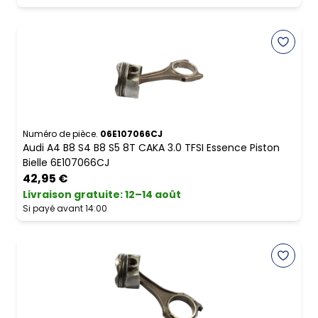
Numéro de pièce.
06E107066CJ
Audi A4 B8 S4 B8 S5 8T CAKA 3.0 TFSI Essence Piston
Bielle 6E107066CJ
42,95 €
Livraison gratuite
:
12–14 août
Si payé avant 14:00