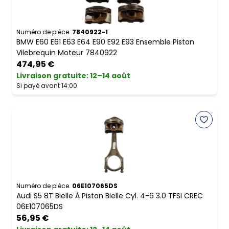
Numéro de pièce.
7840922-1
BMW E60 E61 E63 E64 E90 E92 E93 Ensemble Piston
Vilebrequin Moteur 7840922
474,95 €
Livraison gratuite
:
12–14 août
Si payé avant 14:00
Numéro de pièce.
06E107065DS
Audi S5 8T Bielle À Piston Bielle Cyl. 4-6 3.0 TFSI CREC
06E107065DS
56,95 €