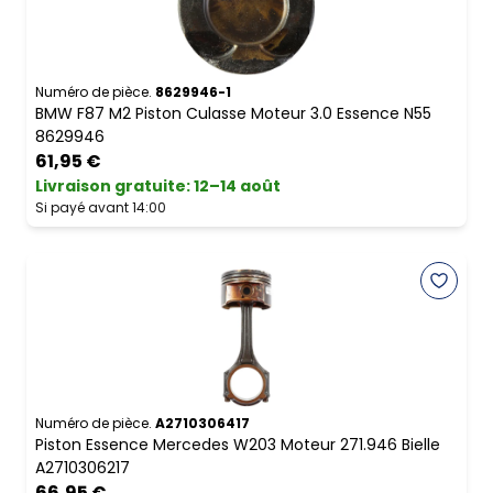
Numéro de pièce.
8629946-1
BMW F87 M2 Piston Culasse Moteur 3.0 Essence N55
8629946
61,95 €
Livraison gratuite
:
12–14 août
Si payé avant 14:00
Numéro de pièce.
A2710306417
Piston Essence Mercedes W203 Moteur 271.946 Bielle
A2710306217
66,95 €