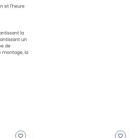
n et l'heure
antissant la
antissant un
pe de
le montage, la