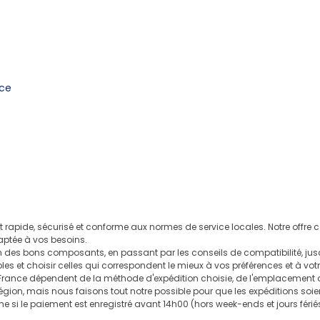
nce
it rapide, sécurisé et conforme aux normes de service locales. Notre offr
aptée à vos besoins.
des bons composants, en passant par les conseils de compatibilité, jusq
es et choisir celles qui correspondent le mieux à vos préférences et à vot
France dépendent de la méthode d'expédition choisie, de l'emplacement du
 région, mais nous faisons tout notre possible pour que les expéditions soien
le paiement est enregistré avant 14h00 (hors week-ends et jours fériés).