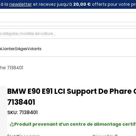
à la
newsletter
et recevez jusqu’à
20,00 €
offerts pour votre p
el
Jantes
Sièges
Volants
che 7138401
BMW E90 E91 LCI Support De Phare
7138401
SKU:
7138401
Produit provenant d’un centre de démontage certif