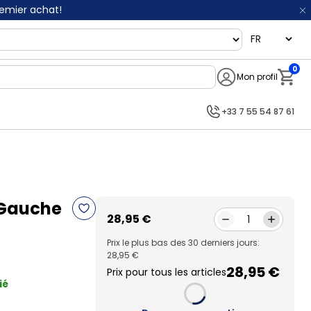
remier achat!
language
0
Mon profil
Notifi
+33 7 55 54 87 61
 Gauche
28,95 €
1
Prix le plus bas des 30 derniers jours:
28,95 €
28,95 €
Prix pour tous les articles
ié