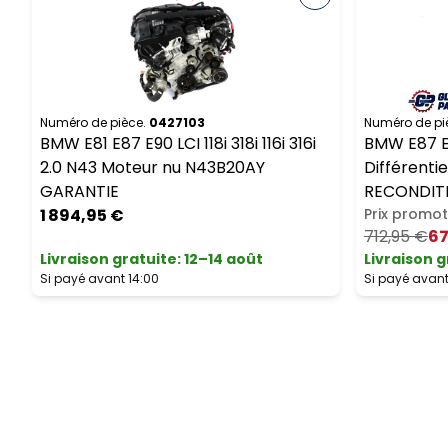
Numéro de pièce.
0427103
Numéro de pi
BMW E81 E87 E90 LCI 118i 318i 116i 316i
BMW E87 E90
2.0 N43 Moteur nu N43B20AY
Différentie
GARANTIE
RECONDIT
1 894,95 €
Prix promot
712,95 €
67
Livraison gratuite
:
12–14 août
Livraison g
Si payé avant 14:00
Si payé avant