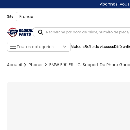
Abonnez-vous 
shippingLocation
Site
Toutes catégories
Moteurs
Boîte de vitesses
Différenti
Accueil
Phares
BMW E90 E91 LCI Support De Phare Gau