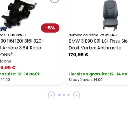
-
5
%
èce.
7519925-1
Numéro de pièce.
7212156-1
 116I 120I 316I 320I
BMW 3 E90 E91 LCI Tissu Si
l Arrière 3.64 Ratio
Droit Vertex Anthracite
IONNÉ
170,95 €
ionnel
6,95 €
ratuite
:
12–14 août
Livraison gratuite
:
12–14 ao
 14:00
Si payé avant 14:00