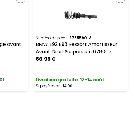
Numéro de pièce.
6785590-3
N
ege avant
BMW E92 E93 Ressort Amortisseur
Avant Droit Suspension 6780076
66,95 €
ût
Livraison gratuite
:
12–14 août
L
Si payé avant 14:00
S