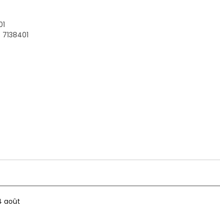
01
 7138401
4 août