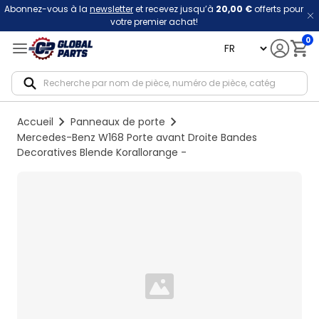
Abonnez-vous à la
newsletter
et recevez jusqu’à
20,00 €
offerts pour
votre premier achat!
0
language
Notif
Accueil
Panneaux de porte
Mercedes-Benz W168 Porte avant Droite Bandes
Decoratives Blende Korallorange -
Loading...