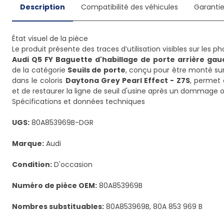
Description
Compatibilité des véhicules
Garanti
État visuel de la pièce
Audi Q5 FY Baguette d'habillage de porte arrière ga
de la catégorie
Seuils de porte
, conçu pour être monté sur
dans le coloris
Daytona Grey Pearl Effect - Z7S
, permet 
et de restaurer la ligne de seuil d'usine après un dommage ou
Spécifications et données techniques
UGS:
80A853969B-DGR
Marque:
Audi
Condition:
D'occasion
Numéro de pièce OEM:
80A853969B
Nombres substituables:
80A853969B, 80A 853 969 B