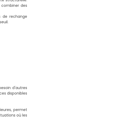
é structurelle.
e combiner des
es de rechange
euil.
esoin d'autres
ces disponibles
rieures, permet
ituations où les