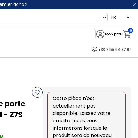
remier achat!
language
0
Mon profil
Notifi
+33 7 55 54 87 61
Cette pièce n'est
e porte
actuellement pas
 - Z7S
disponible. Laissez votre
email et nous vous
informerons lorsque le
produit sera de nouveau
ié