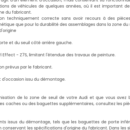
s'agit d'un élément d'occasion, mais conservant sa fonctionnalit
ions de véhicules de quelques années, où il est important d
ne du fabricant.
tion techniquement correcte sans avoir recours à des pièc
thétique que pour la durabilité des assemblages dans la zone du s
d'origine
porte et du seuil côté arrière gauche.
Effect - Z7S, limitant l'étendue des travaux de peinture.
on prévus par le fabricant.
nt d'occasion issu du démontage.
sation de la zone de seuil de votre Audi et que vous avez b
es caches ou des baguettes supplémentaires, consultez les piè
ments issus du démontage, tels que les baguettes de porte infé
conservant les spécifications d'origine du fabricant. Dans les s