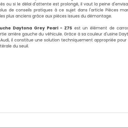
u si le délai d'attente est prolongé, il vaut la peine d'envis
lus de conseils pratiques à ce sujet dans l'article
Pièces ma
les plus anciens grâce aux pièces issues du démontage
.
auche Daytona Grey Pearl - Z7S
est un élément de carross
partie arrière gauche du véhicule. Grâce à sa couleur d'usine Day
udi, il constitue une solution techniquement appropriée pour 
térale du seuil.