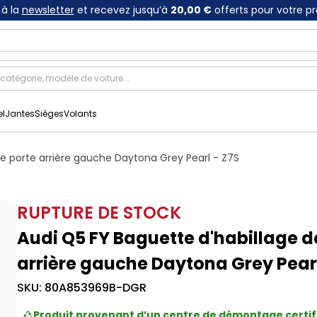
à la
newsletter
et recevez jusqu’à
20,00 €
offerts pour votre p
el
Jantes
Sièges
Volants
de porte arrière gauche Daytona Grey Pearl - Z7S
RUPTURE DE STOCK
Audi Q5 FY Baguette d'habillage d
arrière gauche Daytona Grey Pearl
SKU:
80A853969B-DGR
Produit provenant d’un centre de démontage certif