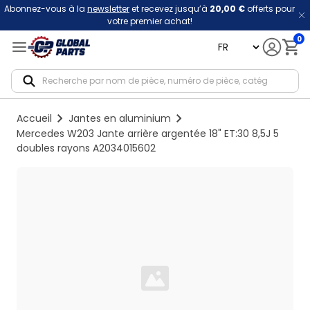
Abonnez-vous à la
newsletter
et recevez jusqu’à
20,00 €
offerts pour
votre premier achat!
0
language
Notif
Accueil
Jantes en aluminium
Mercedes W203 Jante arrière argentée 18" ET:30 8,5J 5
doubles rayons A2034015602
Loading...