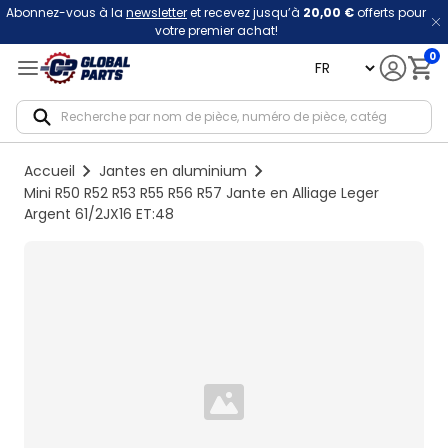
Abonnez-vous à la
newsletter
et recevez jusqu’à
20,00 €
offerts pour
votre premier achat!
0
language
Notif
Accueil
Jantes en aluminium
Mini R50 R52 R53 R55 R56 R57 Jante en Alliage Leger
Argent 61/2JX16 ET:48
Loading...