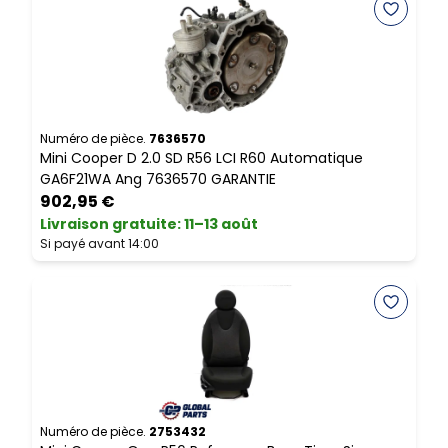
Numéro de pièce.
7636570
N
Mini Cooper D 2.0 SD R56 LCI R60 Automatique
M
GA6F21WA Ang 7636570 GARANTIE
A
902,95 €
Livraison gratuite
:
11–13 août
L
Si payé avant 14:00
S
Numéro de pièce.
2753432
N