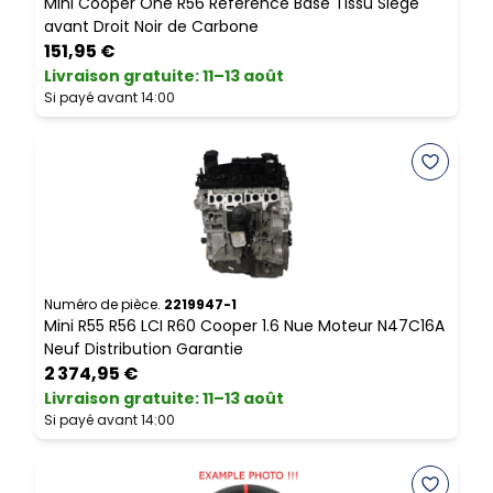
Mini Cooper One R56 Reference Base Tissu Siege
M
avant Droit Noir de Carbone
151,95 €
Livraison gratuite
:
11–13 août
L
Si payé avant 14:00
S
Numéro de pièce.
2219947-1
N
Mini R55 R56 LCI R60 Cooper 1.6 Nue Moteur N47C16A
M
Neuf Distribution Garantie
2 374,95 €
Livraison gratuite
:
11–13 août
L
Si payé avant 14:00
S