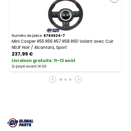
Numéro de pièce.
6794624-7
N
Mini Cooper R55 R56 R57 R58 R60 Volant avec Cuir
M
NEUF Noir / Alcantara, Sport
237,95 €
Livraison gratuite
:
11–13 août
L
Si payé avant 14:00
S