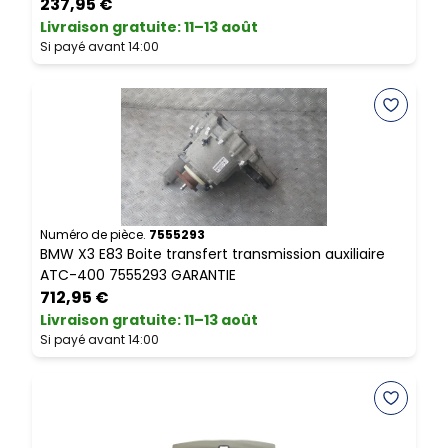
237,95 €
Livraison gratuite
:
11–13 août
L
Si payé avant 14:00
S
Numéro de pièce.
7555293
N
BMW X3 E83 Boite transfert transmission auxiliaire
B
ATC-400 7555293 GARANTIE
712,95 €
Livraison gratuite
:
11–13 août
L
Si payé avant 14:00
S