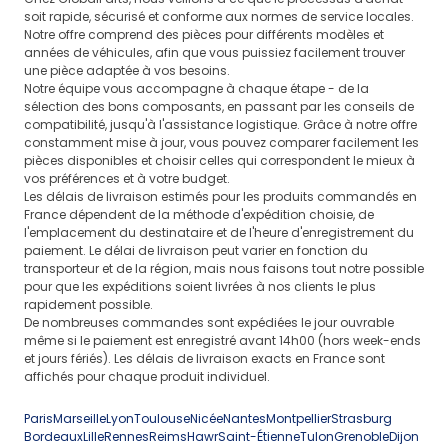
soit rapide, sécurisé et conforme aux normes de service locales.
Notre offre comprend des pièces pour différents modèles et
années de véhicules, afin que vous puissiez facilement trouver
une pièce adaptée à vos besoins.
Notre équipe vous accompagne à chaque étape - de la
sélection des bons composants, en passant par les conseils de
compatibilité, jusqu'à l'assistance logistique. Grâce à notre offre
constamment mise à jour, vous pouvez comparer facilement les
pièces disponibles et choisir celles qui correspondent le mieux à
vos préférences et à votre budget.
Les délais de livraison estimés pour les produits commandés en
France dépendent de la méthode d'expédition choisie, de
l'emplacement du destinataire et de l'heure d'enregistrement du
paiement. Le délai de livraison peut varier en fonction du
transporteur et de la région, mais nous faisons tout notre possible
pour que les expéditions soient livrées à nos clients le plus
rapidement possible.
De nombreuses commandes sont expédiées le jour ouvrable
même si le paiement est enregistré avant 14h00 (hors week-ends
et jours fériés). Les délais de livraison exacts en France sont
affichés pour chaque produit individuel.
Paris
Marseille
Lyon
Toulouse
Nicée
Nantes
Montpellier
Strasburg
Bordeaux
Lille
Rennes
Reims
Hawr
Saint-Étienne
Tulon
Grenoble
Dijon