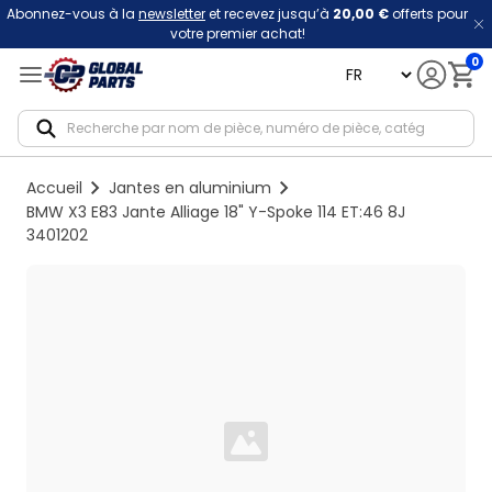
Abonnez-vous à la
newsletter
et recevez jusqu’à
20,00 €
offerts pour
votre premier achat!
0
language
Notif
Accueil
Jantes en aluminium
BMW X3 E83 Jante Alliage 18" Y-Spoke 114 ET:46 8J
3401202
Loading...