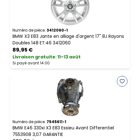
Numéro de pièce.
3412060-1
N
BMW X3 E83 Jante en alliage d'argent 17" 8J Rayons
B
Doubles 148 ET:46 3412060
89,95 €
Livraison gratuite
:
11–13 août
L
Si payé avant 14:00
S
Numéro de pièce.
7545611-1
N
BMW E46 330xi X3 E83 Essieu Avant Differentiel
B
7553908 3,07 GARANTIE
C