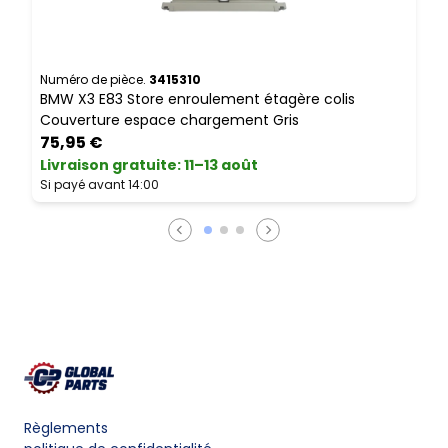
Numéro de pièce.
3415310
N
BMW X3 E83 Store enroulement étagère colis
B
Couverture espace chargement Gris
75,95 €
Livraison gratuite
:
11–13 août
L
Si payé avant 14:00
S
Règlements