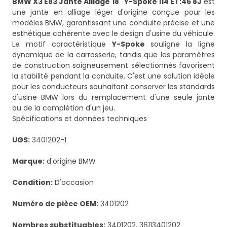
BMW X3 E83 Jante Alliage 18" Y-Spoke 114 ET:46 8J
est
une jante en alliage léger d'origine conçue pour les
modèles BMW, garantissant une conduite précise et une
esthétique cohérente avec le design d'usine du véhicule.
Le motif caractéristique
Y-Spoke
souligne la ligne
dynamique de la carrosserie, tandis que les paramètres
de construction soigneusement sélectionnés favorisent
la stabilité pendant la conduite. C'est une solution idéale
pour les conducteurs souhaitant conserver les standards
d'usine BMW lors du remplacement d'une seule jante
ou de la complétion d'un jeu.
Spécifications et données techniques
UGS:
3401202-1
Marque:
d'origine BMW
Condition:
D'occasion
Numéro de pièce OEM:
3401202
Nombres substituables:
3401202, 36113401202