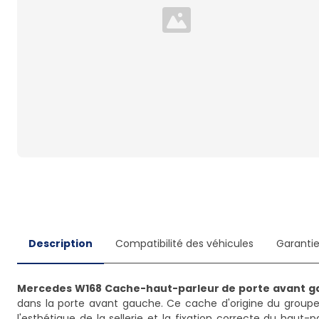
Loading...
Description
Compatibilité des véhicules
Garanti
Mercedes W168 Cache-haut-parleur de porte avant 
dans la porte avant gauche. Ce cache d'origine du group
l'esthétique de la sellerie et la fixation correcte du haut