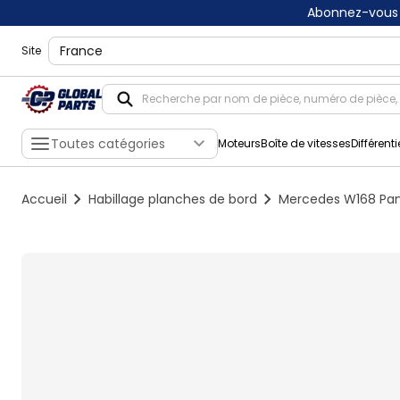
Abonnez-vous 
shippingLocation
Site
Toutes catégories
Moteurs
Boîte de vitesses
Différenti
Accueil
Habillage planches de bord
Mercedes W168 Pan