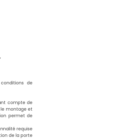
,
conditions de
nant compte de
te le montage et
ption permet de
nnalité requise
tion de la porte