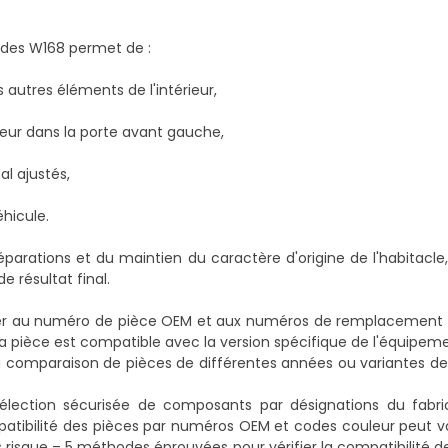
cedes W168 permet de :
 autres éléments de l'intérieur,
leur dans la porte avant gauche,
al ajustés,
éhicule.
parations et du maintien du caractère d'origine de l'habitacle,
e résultat final.
éférer au numéro de pièce OEM et aux numéros de remplacement v
la pièce est compatible avec la version spécifique de l'équipeme
 la comparaison de pièces de différentes années ou variantes de
sélection sécurisée de composants par désignations du fabri
patibilité des pièces par numéros OEM et codes couleur peut vo
s risque – 5 méthodes éprouvées pour vérifier la compatibilité