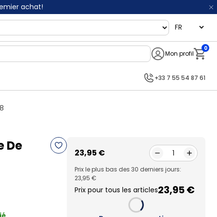
remier achat!
language
0
Mon profil
Notifi
+33 7 55 54 87 61
88
e De
23,95 €
1
Prix le plus bas des 30 derniers jours:
23,95 €
23,95 €
Prix pour tous les articles
ié