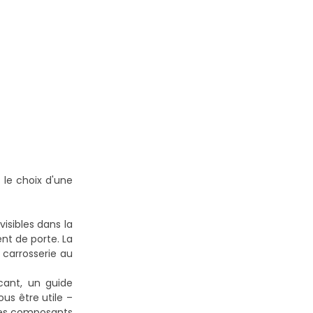
 le choix d'une
isibles dans la
nt de porte. La
 carrosserie au
cant, un guide
us être utile –
 des composants