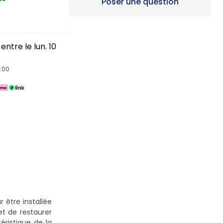
Loading...
Poser une question
ntre le lun. 10
4:00
r être installée
t de restaurer
éristique de la