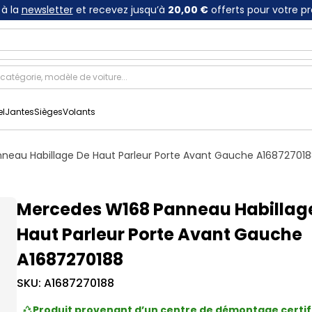
à la
newsletter
et recevez jusqu’à
20,00 €
offerts pour votre p
el
Jantes
Sièges
Volants
neau Habillage De Haut Parleur Porte Avant Gauche A16872701
Mercedes W168 Panneau Habillag
Haut Parleur Porte Avant Gauche
A1687270188
SKU:
A1687270188
Produit provenant d’un centre de démontage certif