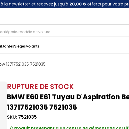
à la
newsletter
et recevez jusqu’à
20,00 €
offerts pour votre p
el
Jantes
Sièges
Volants
low 13717521035 7521035
RUPTURE DE STOCK
BMW E60 E61 Tuyau D'Aspiration B
13717521035 7521035
SKU:
7521035
Produit provenant d’un centre de démontage certif