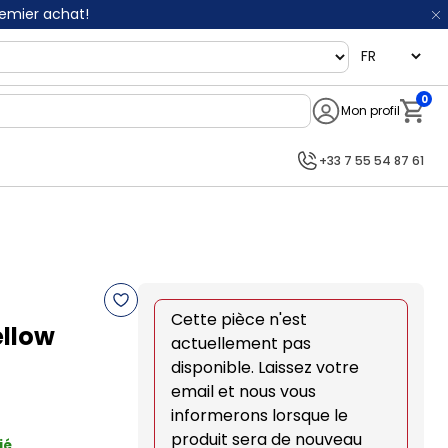
remier achat!
language
0
Mon profil
Notifi
+33 7 55 54 87 61
Cette pièce n'est
ellow
actuellement pas
disponible. Laissez votre
email et nous vous
informerons lorsque le
produit sera de nouveau
ié