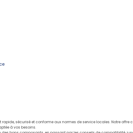
nce
it rapide, sécurisé et conforme aux normes de service locales. Notre offr
aptée à vos besoins.
des bons composants, en passant par les conseils de compatibilité, jusq