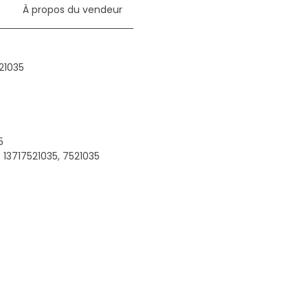
e
À propos du vendeur
21035
5
13717521035, 7521035