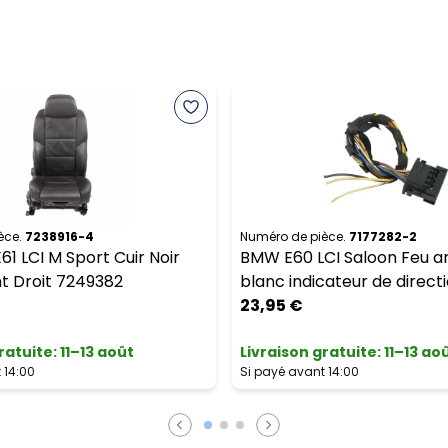
èce.
7238916-4
Numéro de pièce.
7177282-2
1 LCI M Sport Cuir Noir
BMW E60 LCI Saloon Feu ar
t Droit 7249382
blanc indicateur de directi
23,95 €
ratuite
:
11–13 août
Livraison gratuite
:
11–13 ao
 14:00
Si payé avant 14:00