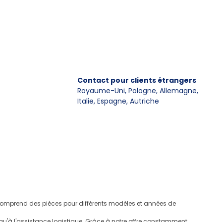
Contact pour clients étrangers
Royaume-Uni, Pologne, Allemagne
,
Italie, Espagne, Autriche
e comprend des pièces pour différents modèles et années de
u'à l'assistance logistique. Grâce à notre offre constamment