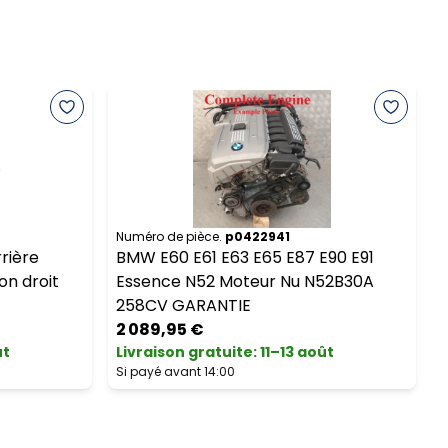
Numéro de pièce.
p0422941
N
rière
BMW E60 E61 E63 E65 E87 E90 E91
on droit
Essence N52 Moteur Nu N52B30A
258CV GARANTIE
2 089,95 €
ût
Livraison gratuite
:
11–13 août
L
Si payé avant 14:00
S