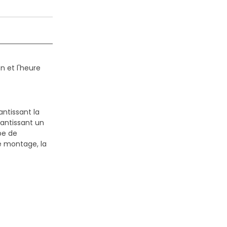
n et l'heure
antissant la
antissant un
pe de
le montage, la