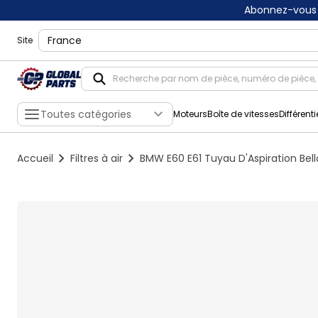
Abonnez-vous 
shippingLocation
Site
Toutes catégories
Moteurs
Boîte de vitesses
Différenti
Accueil
Filtres à air
BMW E60 E61 Tuyau D'Aspiration Bel