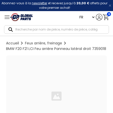
Abonnez-vous à la
newsletter
et recevez jusqu’à
20,00 €
offerts pour
votre premier achat!
0
language
Notif
Accueil
Feux arrière, freinage
BMW F20 F21 LCI Feu arrière Panneau latéral droit 7359018
Loading...