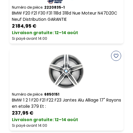
Numéro de pièce.
2220835-1
N
BMW F20 F21 F30 F31 118d 318d Nue Moteur N47D20C
B
Neuf Distribution GARANTIE
P
2 184,95 €
Livraison gratuite
:
12–14 août
L
Si payé avant 14:00
S
Numéro de pièce.
6850151
N
BMW 1 2 1 F20 F21 F22 F23 Jantes Alu Alliage 17" Rayons
B
en etoile 379 Et :
I
237,95 €
Livraison gratuite
:
12–14 août
L
Si payé avant 14:00
S