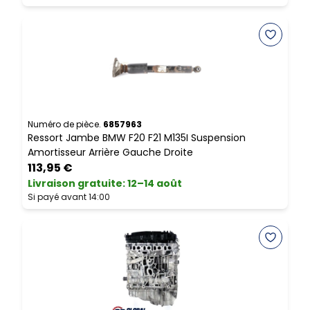
Numéro de pièce.
6857963
N
Ressort Jambe BMW F20 F21 M135I Suspension
B
Amortisseur Arrière Gauche Droite
K
113,95 €
Livraison gratuite
:
12–14 août
L
Si payé avant 14:00
S