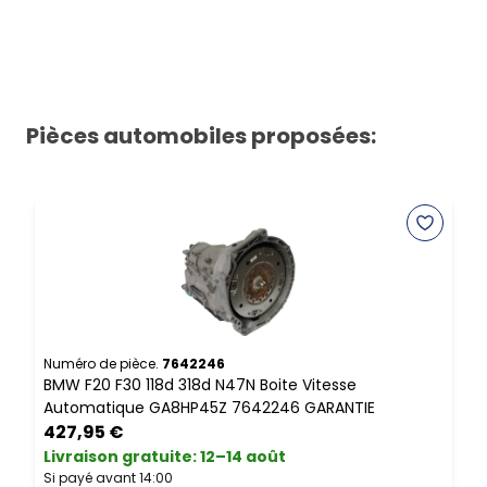
Pièces automobiles proposées:
Numéro de pièce.
7642246
N
BMW F20 F30 118d 318d N47N Boite Vitesse
B
Automatique GA8HP45Z 7642246 GARANTIE
S
427,95 €
Livraison gratuite
:
12–14 août
L
Si payé avant 14:00
S