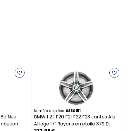
Numéro de pièce.
6850151
N
18d Nue
BMW 1 2 1 F20 F21 F22 F23 Jantes Alu
B
ribution
Alliage 17" Rayons en etoile 379 Et :
1
237,95 €