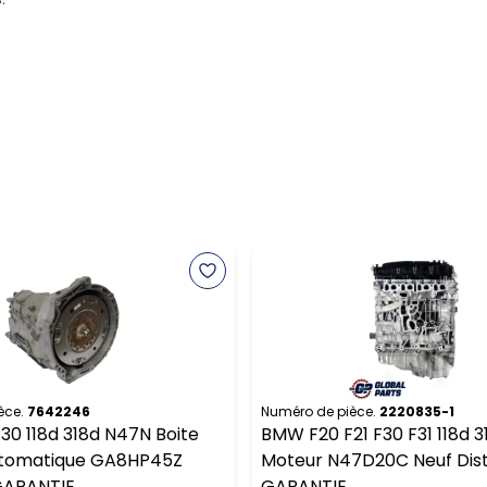
èce.
7642246
Numéro de pièce.
2220835-1
0 118d 318d N47N Boite
BMW F20 F21 F30 F31 118d 3
utomatique GA8HP45Z
Moteur N47D20C Neuf Dist
GARANTIE
GARANTIE