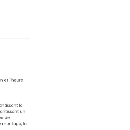
n et l'heure
antissant la
antissant un
pe de
le montage, la