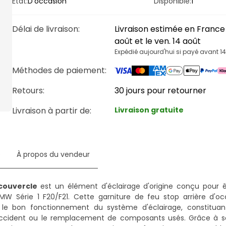
État:
D'occasion
Disponible:
1
Délai de livraison
:
Livraison estimée en France 
août et le ven. 14 août
Expédié aujourd'hui si payé avant 1
Méthodes de paiement
:
Retours:
30 jours pour retourner
Livraison à partir de
:
Livraison gratuite
e
À propos du vendeur
couvercle
est un élément d'éclairage d'origine conçu pour 
MW Série 1 F20/F21. Cette garniture de feu stop arrière d'o
e bon fonctionnement du système d'éclairage, constituant
 accident ou le remplacement de composants usés. Grâce à 