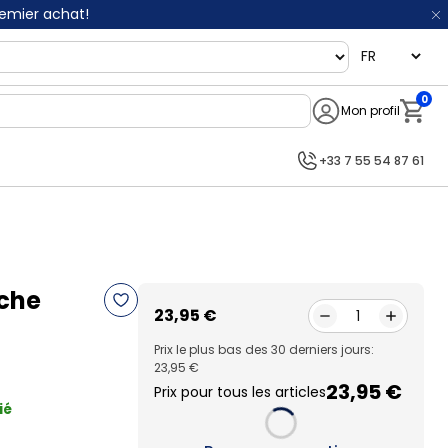
remier achat!
language
0
Mon profil
Notifi
+33 7 55 54 87 61
uche
23,95 €
1
Prix le plus bas des 30 derniers jours:
23,95 €
23,95 €
Prix pour tous les articles
ié