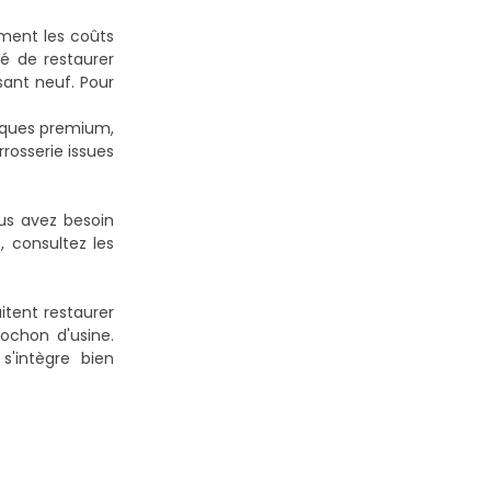
ment les coûts
té de restaurer
sant neuf. Pour
arques premium,
rosserie issues
us avez besoin
 consultez les
aitent restaurer
bochon d'usine.
s'intègre bien