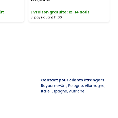
ût
Livraison gratuite
:
12–14 août
L
Si payé avant 14:00
S
Contact pour clients étrangers
Royaume-Uni, Pologne, Allemagne
,
Italie, Espagne, Autriche