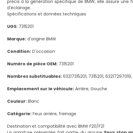
précis à la génération spécifique de BMW, elle assure une f
d'éclairage.
Spécifications et données techniques
UGS:
7315201
Marque:
d'origine BMW
Condition:
D'occasion
Numéro de pièce OEM:
7315201
Nombres substituables:
63217315201, 7315201, 63217297019
Emplacement sur le véhicule:
Arrière, Gouche
Couleur:
Blanc
Catégorie:
Feux arrière, freinage
Destination et compatibilité avec BMW F20/F21
La garniture présentée fait partie du groupe
Feux stop p