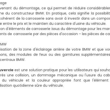
tage
ovenant du démontage, ce qui permet de réduire considérable
ne du constructeur BMW. En pratique, cela signifie la possibili
 cohérent de la carrosserie sans avoir à investir dans un compo
e entre le prix et le maintien du caractère d'usine du véhicule.
sation d'éléments de carrosserie issus du démontage pour les m
s de carrosserie par des pièces d'occasion – les pièces de car
 BMW
ation de la zone d'éclairage arrière de votre BMW et que vo
ns, des modules de feux ou des garnitures supplémentaires,
t centraux BMW
.
uvercle
est une solution pratique pour les utilisateurs qui souh
re après une collision, un dommage mécanique ou l'usure du ca
e du véhicule et la couleur appropriée font que l'élément 
lisation quotidienne sûre du véhicule.