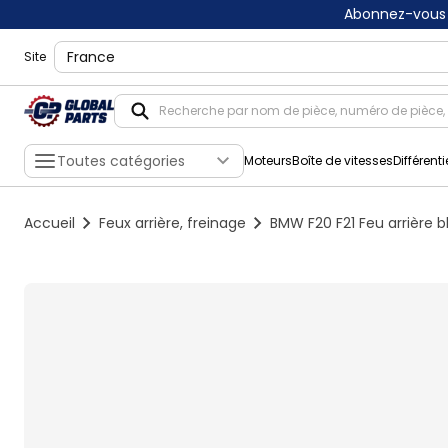
Abonnez-vous 
shippingLocation
Site
Toutes catégories
Moteurs
Boîte de vitesses
Différenti
Accueil
Feux arrière, freinage
BMW F20 F21 Feu arrière 