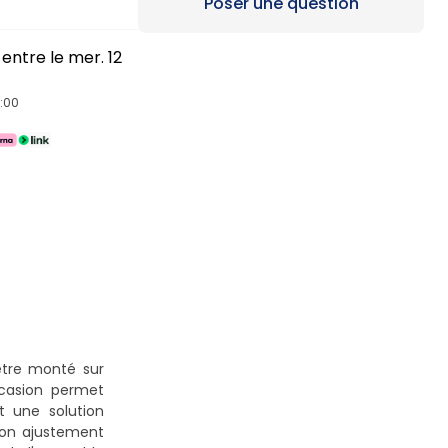
Loading...
Poser une question
entre le mer. 12
4:00
être monté sur
ccasion permet
 une solution
son ajustement