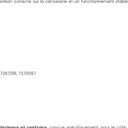
ixation correcte sur la carrosserie et un fonctionnement stabl
, 7297019, 7270097
rincipaux et centraux
, conçue spécifiquement pour le côté 