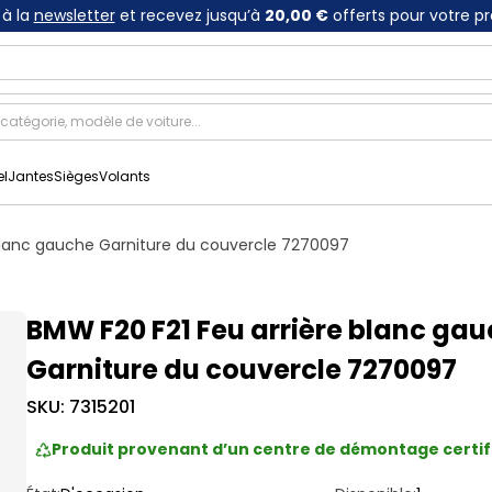
à la
newsletter
et recevez jusqu’à
20,00 €
offerts pour votre p
el
Jantes
Sièges
Volants
blanc gauche Garniture du couvercle 7270097
BMW F20 F21 Feu arrière blanc ga
Garniture du couvercle 7270097
SKU:
7315201
Produit provenant d’un centre de démontage certif