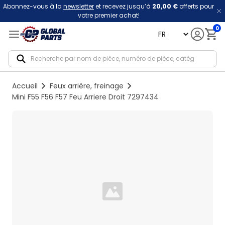
Abonnez-vous à la
newsletter
et recevez jusqu’à
20,00 €
offerts pour
votre premier achat!
0
language
Notif
Accueil
Feux arrière, freinage
Mini F55 F56 F57 Feu Arriere Droit 7297434
Loading...