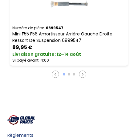
Numéro de pièce.
6899547
N
Mini F55 F56 Amortisseur Arrière Gauche Droite
M
Ressort De Suspension 6899547
89,95 €
Livraison gratuite
:
12–14 août
L
Si payé avant 14:00
S
Règlements