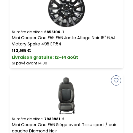
Numéro de pièce.
6855106-1
N
Mini Cooper One F55 F56 Jante Alliage Noir 16" 6,5J
M
Victory Spoke 495 ET:54
a
113,95 €
Livraison gratuite
:
12–14 août
L
Si payé avant 14:00
S
Numéro de pièce.
7939981-2
N
Mini Cooper One F56 Siège avant Tissu sport / cuir
U
gauche Diamond Noir
S