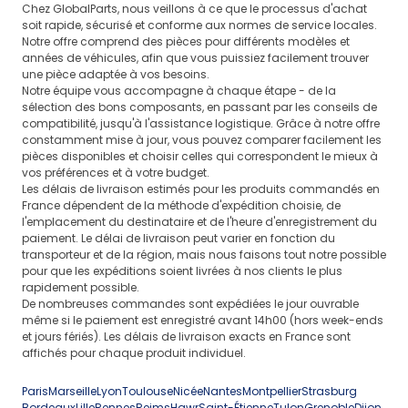
Chez GlobalParts, nous veillons à ce que le processus d'achat
soit rapide, sécurisé et conforme aux normes de service locales.
Notre offre comprend des pièces pour différents modèles et
années de véhicules, afin que vous puissiez facilement trouver
une pièce adaptée à vos besoins.
Notre équipe vous accompagne à chaque étape - de la
sélection des bons composants, en passant par les conseils de
compatibilité, jusqu'à l'assistance logistique. Grâce à notre offre
constamment mise à jour, vous pouvez comparer facilement les
pièces disponibles et choisir celles qui correspondent le mieux à
vos préférences et à votre budget.
Les délais de livraison estimés pour les produits commandés en
France dépendent de la méthode d'expédition choisie, de
l'emplacement du destinataire et de l'heure d'enregistrement du
paiement. Le délai de livraison peut varier en fonction du
transporteur et de la région, mais nous faisons tout notre possible
pour que les expéditions soient livrées à nos clients le plus
rapidement possible.
De nombreuses commandes sont expédiées le jour ouvrable
même si le paiement est enregistré avant 14h00 (hors week-ends
et jours fériés). Les délais de livraison exacts en France sont
affichés pour chaque produit individuel.
Paris
Marseille
Lyon
Toulouse
Nicée
Nantes
Montpellier
Strasburg
Bordeaux
Lille
Rennes
Reims
Hawr
Saint-Étienne
Tulon
Grenoble
Dijon