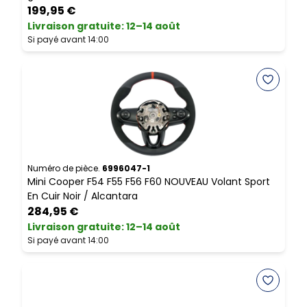
199,95 €
Livraison gratuite
:
12–14 août
L
Si payé avant 14:00
S
Numéro de pièce.
6996047-1
N
Mini Cooper F54 F55 F56 F60 NOUVEAU Volant Sport
M
En Cuir Noir / Alcantara
D
284,95 €
Livraison gratuite
:
12–14 août
L
Si payé avant 14:00
S