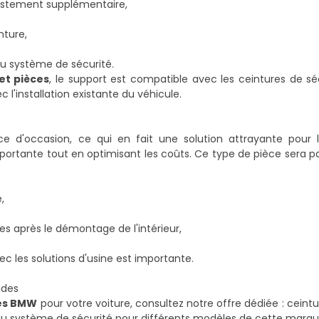
ajustement supplémentaire,
nture,
 du système de sécurité.
et pièces
, le support est compatible avec les ceintures de séc
c l'installation existante du véhicule.
e d'occasion, ce qui en fait une solution attrayante pour l
portante tout en optimisant les coûts. Ce type de pièce sera p
,
es après le démontage de l'intérieur,
c les solutions d'usine est importante.
ides
ces BMW
pour votre voiture, consultez notre offre dédiée :
ceintu
 du système de sécurité pour différents modèles de cette marqu