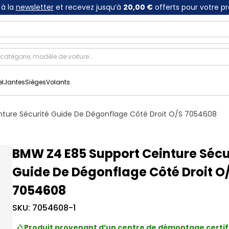
à la
newsletter
et recevez jusqu’à
20,00 €
offerts pour votre p
el
Jantes
Sièges
Volants
nture Sécurité Guide De Dégonflage Côté Droit O/S 7054608
BMW Z4 E85 Support Ceinture Sécu
Guide De Dégonflage Côté Droit O
7054608
SKU:
7054608-1
Produit provenant d’un centre de démontage certif