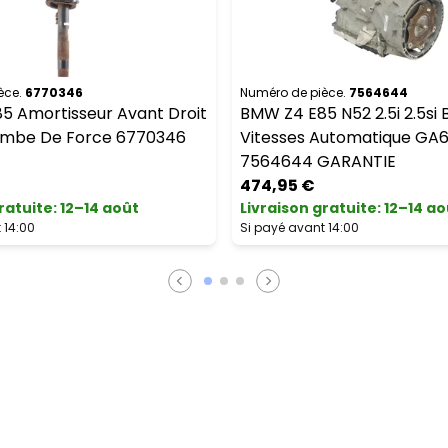
èce.
6770346
Numéro de pièce.
7564644
5 Amortisseur Avant Droit
BMW Z4 E85 N52 2.5i 2.5si 
ambe De Force 6770346
Vitesses Automatique GA
7564644 GARANTIE
474,95 €
ratuite
:
12–14 août
Livraison gratuite
:
12–14 ao
 14:00
Si payé avant 14:00