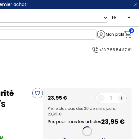
remier achat!
language
0
Mon profil
Notifi
+33 7 55 54 87 61
rité
23,95 €
1
/S
Prix le plus bas des 30 derniers jours:
23,95 €
23,95 €
Prix pour tous les articles
ié