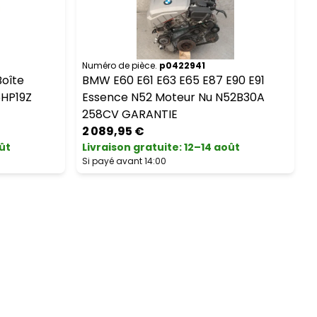
Numéro de pièce.
p0422941
N
Boîte
BMW E60 E61 E63 E65 E87 E90 E91
B
6HP19Z
Essence N52 Moteur Nu N52B30A
258CV GARANTIE
2 089,95 €
ût
Livraison gratuite
:
12–14 août
L
Si payé avant 14:00
S