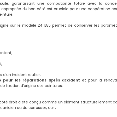
cule
, garantissant une compatibilité totale avec la concep
èce appropriée du bon côté est cruciale pour une coopération co
einture.
'origine sur le modèle Z4 E85 permet de conserver les paramèt
ontant,
é,
 d'un incident routier.
ux pour les réparations après accident
et pour la rénova
 de fixation d'origine des ceintures.
85 côté droit a été conçu comme un élément structurellement c
canicien ou du carrossier, car :