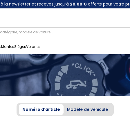
à la
newsletter
et recevez jusqu’à
20,00 €
offerts pour votre p
el
Jantes
Sièges
Volants
Numéro d'article
Modèle de véhicule