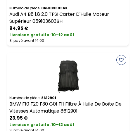
Numéro de pièce.
06H103603AK
Audi A4 B8 1.8 2.0 TFSI Carter D'Huile Moteur
Supérieur 059103603BH
94,95 €
Livraison gratuite
:
10–12 août
Si payé avant 14:00
Numéro de pièce.
8612901
BMW F10 F20 F30 G01 F11 Filtre À Huile De Boîte De
Vitesses Automatique 8612901
23,95 €
Livraison gratuite
:
10–12 août
Si payé avant 14:00