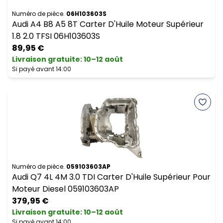
Numéro de pièce.
06H103603S
Audi A4 B8 A5 8T Carter D'Huile Moteur Supérieur
1.8 2.0 TFSI 06H103603S
89,95 €
Livraison gratuite
:
10–12 août
Si payé avant 14:00
Numéro de pièce.
059103603AP
Audi Q7 4L 4M 3.0 TDI Carter D'Huile Supérieur Pour
Moteur Diesel 059103603AP
379,95 €
Livraison gratuite
:
10–12 août
Si payé avant 14:00