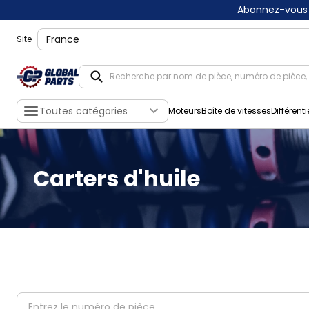
Abonnez-vous 
shippingLocation
Site
Toutes catégories
Moteurs
Boîte de vitesses
Différenti
Carters d'huile
partNumber