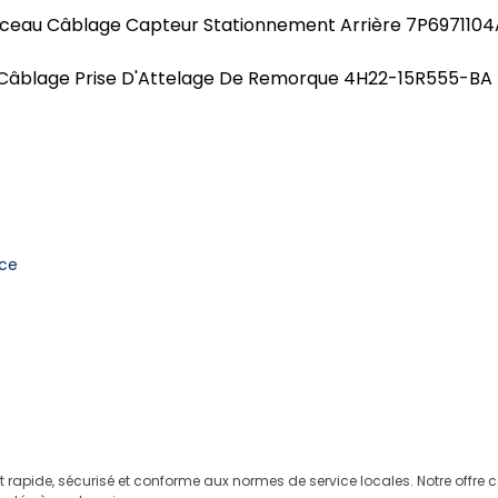
sceau Câblage Capteur Stationnement Arrière 7P697110
9 Câblage Prise D'Attelage De Remorque 4H22-15R555-BA
nce
it rapide, sécurisé et conforme aux normes de service locales. Notre offr