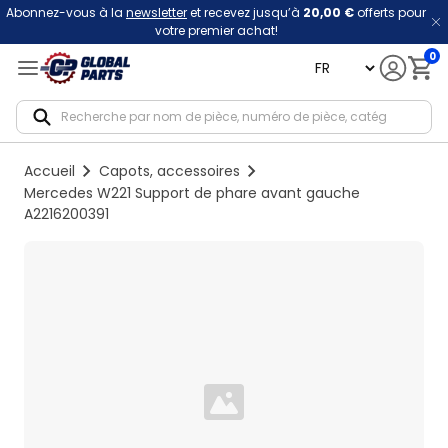
Abonnez-vous à la
newsletter
et recevez jusqu’à
20,00 €
offerts pour
votre premier achat!
0
language
Notif
Accueil
Capots, accessoires
Mercedes W221 Support de phare avant gauche
A2216200391
Loading...