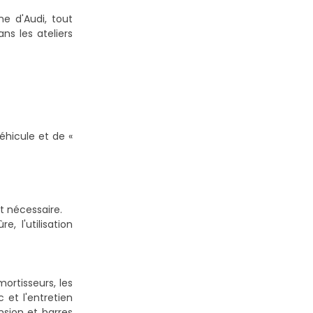
ne d'Audi, tout
ns les ateliers
éhicule et de «
t nécessaire.
, l'utilisation
ortisseurs, les
c et l'entretien
sion et barres