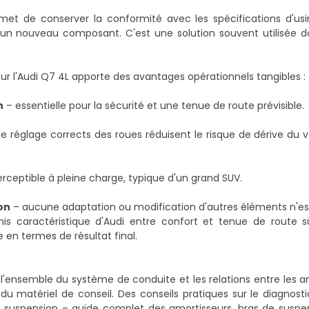
met de conserver la conformité avec les spécifications d'usi
'un nouveau composant. C'est une solution souvent utilisée da
sur l'Audi Q7 4L apporte des avantages opérationnels tangibles :
n
– essentielle pour la sécurité et une tenue de route prévisible.
e réglage corrects des roues réduisent le risque de dérive du v
rceptible à pleine charge, typique d'un grand SUV.
on
– aucune adaptation ou modification d'autres éléments n'es
s caractéristique d'Audi entre confort et tenue de route sûre
e en termes de résultat final.
'ensemble du système de conduite et les relations entre les am
er du matériel de conseil. Des conseils pratiques sur le diagnosti
suspension – guide complet des amortisseurs, bras de suspen