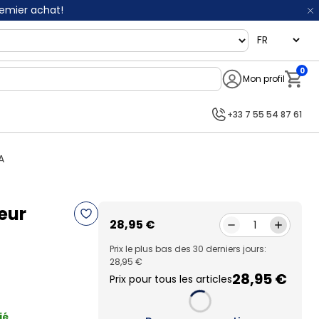
remier achat!
language
0
Mon profil
Notifi
+33 7 55 54 87 61
A
eur
28,95 €
1
Prix le plus bas des 30 derniers jours:
28,95 €
28,95 €
Prix pour tous les articles
ié