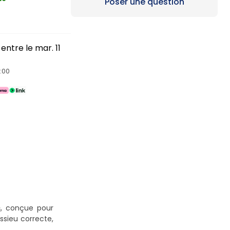
Loading...
Poser une question
entre le mar. 11
4:00
s
, conçue pour
ssieu correcte,