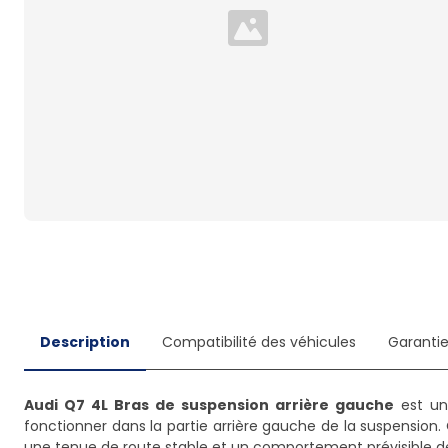
Loading...
Description
Compatibilité des véhicules
Garanti
Audi Q7 4L Bras de suspension arrière gauche
est un
fonctionner dans la partie arrière gauche de la suspension. 
une tenue de route stable et un comportement prévisible de l