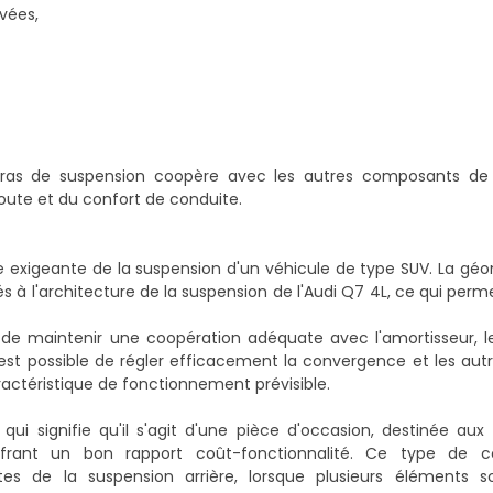
vées,
bras de suspension coopère avec les autres composants de 
route et du confort de conduite.
e exigeante de la suspension d'un véhicule de type SUV. La géo
tés à l'architecture de la suspension de l'Audi Q7 4L, ce qui pe
 de maintenir une coopération adéquate avec l'amortisseur, le
l est possible de régler efficacement la convergence et les au
actéristique de fonctionnement prévisible.
ui signifie qu'il s'agit d'une pièce d'occasion, destinée aux u
offrant un bon rapport coût-fonctionnalité. Ce type de 
tes de la suspension arrière, lorsque plusieurs éléments 