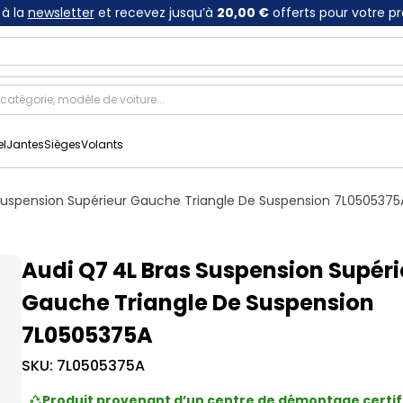
à la
newsletter
et recevez jusqu’à
20,00 €
offerts pour votre p
el
Jantes
Sièges
Volants
Suspension Supérieur Gauche Triangle De Suspension 7L0505375
Audi Q7 4L Bras Suspension Supéri
Gauche Triangle De Suspension
7L0505375A
SKU:
7L0505375A
Produit provenant d’un centre de démontage certif