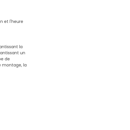
n et l'heure
antissant la
antissant un
pe de
le montage, la