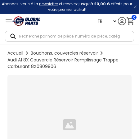
Abonnez-vous à la
newsletter
et recevez jusqu’à
20,00 €
offerts pour
votre premier achat!
0
language
Notif
Accueil
Bouchons, couvercles réservoir
Audi A1 8X Couvercle Réservoir Remplissage Trappe
Carburant 8X0809906
Loading...