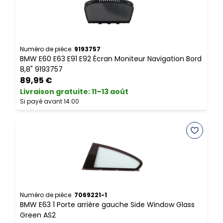
Numéro de pièce.
9193757
N
BMW E60 E63 E91 E92 Écran Moniteur Navigation Bord
B
8,8" 9193757
A
89,95 €
Livraison gratuite
:
11–13 août
L
Si payé avant 14:00
S
Numéro de pièce.
7069221-1
N
BMW E63 1 Porte arrière gauche Side Window Glass
B
Green AS2