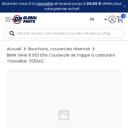
Abonnez-vous à la
newsletter
et recevez jusqu’à
20,00 €
offerts pour
votre premier achat!
0
language
Notif
Accueil
Bouchons, couvercles réservoir
BMW Série 6 E63 E64 Couvercle de trappe à carburant
Titansilber 7011342
Loading...