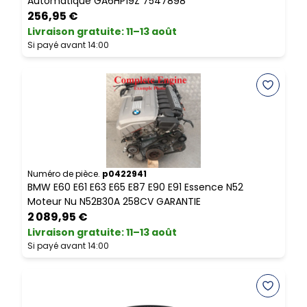
Automatique GA6HP19Z 7547898
256,95 €
Livraison gratuite
:
11–13 août
L
Si payé avant 14:00
S
Numéro de pièce.
p0422941
N
BMW E60 E61 E63 E65 E87 E90 E91 Essence N52
B
Moteur Nu N52B30A 258CV GARANTIE
R
2 089,95 €
Livraison gratuite
:
11–13 août
L
Si payé avant 14:00
S