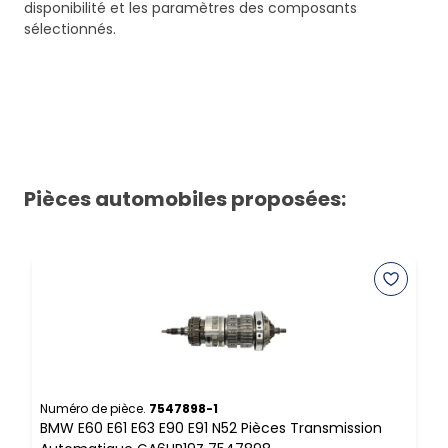
disponibilité et les paramètres des composants
sélectionnés.
Pièces automobiles proposées:
Numéro de pièce.
7547898-1
N
BMW E60 E61 E63 E90 E91 N52 Pièces Transmission
B