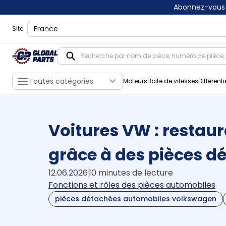
Abonnez-vous 
shippingLocation
Site
Toutes catégories
Moteurs
Boîte de vitesses
Différenti
Voitures VW : restau
grâce à des pièces d
12.06.2026
10 minutes de lecture
Fonctions et rôles des pièces automobiles
pièces détachées automobiles volkswagen