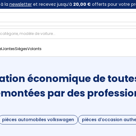
à la
newsletter
et recevez jusqu’à
20,00 €
offerts pour votre p
el
Jantes
Sièges
Volants
ration économique de toutes
émontées par des professio
pièces automobiles volkswagen
pièces d'occasion auth