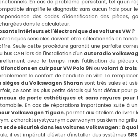
nctionnels. En cas de problème persistant, tel qu'un rég
atible simplifie le diagnostic sans aucun frais pour le 
espondance des codes d'identification des pièces, ga
chargées dans le calculateur.
nts intérieurs et l'électronique des voitures VW ?
ctroniques sensibles doivent être sélectionnés en fonct
e coffre. Seule cette procédure garantit une parfaite corr
bus CAN lors de l'installation d'un
autoradio Volkswag
urellement avec le temps, mais l'utilisation de pièc
tifonctions en cuir pour VW Polo 9N
ou
volant à troi
dérablement le confort de conduite en ville. Le rempla
s sièges du Volkswagen Sharan
sont très sales et usé
fois, ce sont les plus petits détails qui font défaut pour 
neaux de porte esthétiques et sans rayures pour
 automobile. En cas de réparations importantes suite à 
r pour Volkswagen Tiguan
 de sécurité dans les voitures Volkswagen : à quoi f
, il est impératif d'éviter d'installer des systèmes
SRS