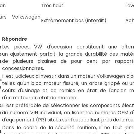
ran
Très haut
Lav
eurs Volkswagen
Extrêmement bas (interdit)
Ach
Répondre
n
Les pièces VW d'occasion constituent une alter
e
un ajustement parfait, la grande durabilité des mat
s
de plusieurs dizaines de pour cent par rappor
concessionnaires.
Il est judicieux d'investir dans un moteur Volkswagen 
s
telles qu'un bloc moteur fissuré, un arbre grippé ou un
u
coûts d'usinage et de remise en état de l'ancien 
d'un moteur en état de marche.
s
Il est préférable de sélectionner les composants élec
r
du numéro VIN individuel, en lisant les numéros OEM 
d'équipement (PR) situés sur l'autocollant près de la ro
Dans le cadre de la sécurité routière, il ne faut jam
s