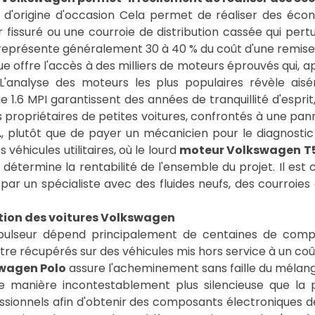
d'origine d'occasion Cela permet de réaliser des éc
fissuré ou une courroie de distribution cassée qui per
 représente généralement 30 à 40 % du coût d'une remise 
ffre l'accès à des milliers de moteurs éprouvés qui, ap
e. L'analyse des moteurs les plus populaires révèle a
e 1.6 MPI garantissent des années de tranquillité d'espri
Les propriétaires de petites voitures, confrontés à une pan
.
, plutôt que de payer un mécanicien pour le diagnostic
 véhicules utilitaires, où le lourd
moteur Volkswagen T
détermine la rentabilité de l'ensemble du projet. Il est
 par un spécialiste avec des fluides neufs, des courroies 
tion des voitures Volkswagen
lseur dépend principalement de centaines de compos
être récupérés sur des véhicules mis hors service à un 
swagen Polo
assure l'acheminement sans faille du mélang
e manière incontestablement plus silencieuse que la
sionnels afin d'obtenir des composants électroniques 