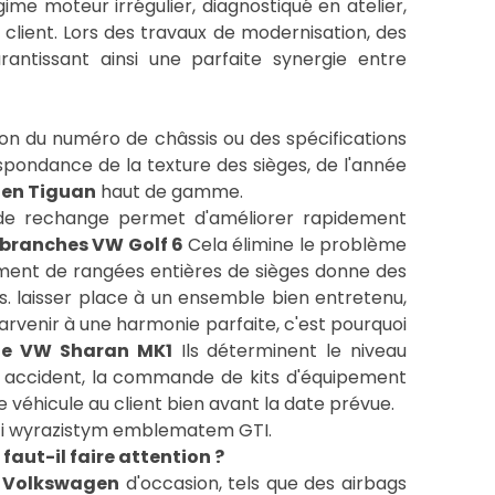
ime moteur irrégulier, diagnostiqué en atelier,
client. Lors des travaux de modernisation, des
rantissant ainsi une parfaite synergie entre
ion du numéro de châssis ou des spécifications
espondance de la texture des sièges, de l'année
en Tiguan
haut de gamme.
es de rechange permet d'améliorer rapidement
s branches VW Golf 6
Cela élimine le problème
cement de rangées entières de sièges donne des
s. laisser place à un ensemble bien entretenu,
parvenir à une harmonie parfaite, c'est pourquoi
 le VW Sharan MK1
Ils déterminent le niveau
un accident, la commande de kits d'équipement
aut-il faire attention ?
 Volkswagen
d'occasion, tels que des airbags