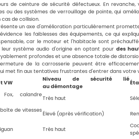
urs de ceinture de sécurité défectueux. En revanche,
s ou des systèmes de verrouillage de pointe, qui amél
as de collision.
présente un axe d'amélioration particulièrement promett
évidence les faiblesses des équipements, ce qui expliq
spensable, car le moteur et l'habitacle sont préchauf
 leur système audio d'origine en optant pour
des hau
royablement profondes et une absence totale de distorsi
fermeture de la carrosserie peuvent être efficacement
ui met fin aux tentatives frustrantes d'entrer dans votre 
Niveau de sécurité lié
nt VW
Ét
au démontage
Fox, calandre
Très haut
Sél
boîte de vitesses
Élevé (après vérification)
Rem
Co
iguan
Très haut
spé