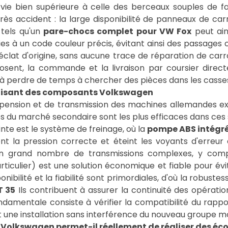
ie bien supérieure à celle des berceaux souples de fa
s accident : la large disponibilité de panneaux de carro
 tels qu'un
pare-chocs complet pour VW Fox
peut ain
s à un code couleur précis, évitant ainsi des passages c
éclat d'origine, sans aucune trace de réparation de carr
posent, la commande et la livraison par coursier dire
à perdre de temps à chercher des pièces dans les casse
ilisant des composants Volkswagen
nsion et de transmission des machines allemandes exig
s du marché secondaire sont les plus efficaces dans ces
te est le système de freinage, où la
pompe ABS intégré
ment la pression correcte et éteint les voyants d'erre
un grand nombre de transmissions complexes, y com
rticulier) est une solution économique et fiable pour é
ponibilité et la fiabilité sont primordiales, d'où la robuste
T 35
Ils contribuent à assurer la continuité des opératio
ndamentale consiste à vérifier la compatibilité du rappor
une installation sans interférence du nouveau groupe mo
lkswagen permet-il réellement de réaliser des écon