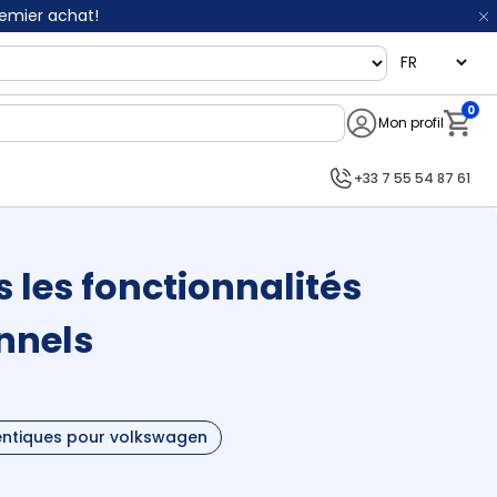
remier achat!
language
0
Mon profil
Notifi
+33 7 55 54 87 61
 les fonctionnalités
nnels
entiques pour volkswagen