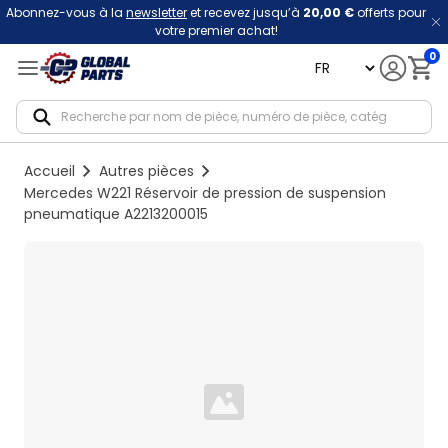
Abonnez-vous à la
newsletter
et recevez jusqu’à
20,00 €
offerts pour
votre premier achat!
0
language
Notif
Accueil
Autres pièces
Mercedes W221 Réservoir de pression de suspension
pneumatique A2213200015
Loading...